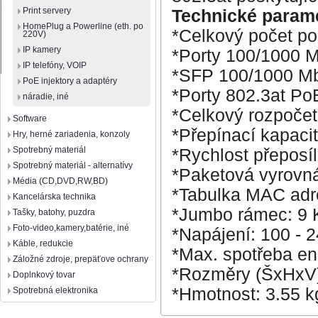
Print servery
Technické param
HomePlug a Powerline (eth. po
*Celkový počet po
220V)
IP kamery
*Porty 100/1000 M
IP telefóny, VOIP
*SFP 100/1000 Mb
PoE injektory a adaptéry
*Porty 802.3at Po
náradie, iné
*Celkový rozpoče
Software
*Přepínací kapaci
Hry, herné zariadenia, konzoly
Spotrebný materiál
*Rychlost přeposí
Spotrebný materiál - alternatívy
*Paketová vyrovn
Média (CD,DVD,RW,BD)
*Tabulka MAC adr
Kancelárska technika
*Jumbo rámec: 9 
Tašky, batohy, puzdra
Foto-video,kamery,batérie, iné
*Napájení: 100 - 
Káble, redukcie
*Max. spotřeba en
Záložné zdroje, prepäťove ochrany
*Rozměry (ŠxHxV)
Doplnkový tovar
*Hmotnost: 3.55 k
Spotrebná elektronika