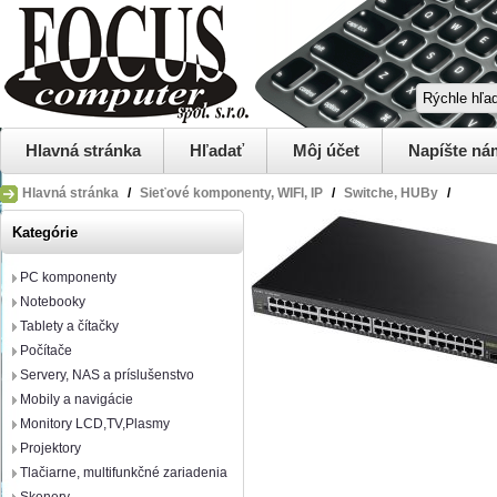
Hlavná stránka
Hľadať
Môj účet
Napíšte ná
Hlavná stránka
/
Sieťové komponenty, WIFI, IP
/
Switche, HUBy
/
Kategórie
PC komponenty
Notebooky
Tablety a čítačky
Počítače
Servery, NAS a príslušenstvo
Mobily a navigácie
Monitory LCD,TV,Plasmy
Projektory
Tlačiarne, multifunkčné zariadenia