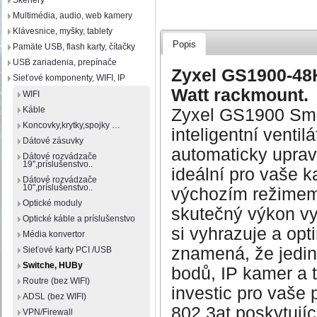
Skenery
Multimédia, audio, web kamery
Klávesnice, myšky, tablety
Popis
Pamäte USB, flash karty, čítačky
USB zariadenia, prepínače
Zyxel GS1900-48H
Sieťové komponenty, WIFI, IP
Watt rackmount.
WIFI
Káble
Zyxel GS1900 Sma
Koncovky,krytky,spojky …
inteligentní ventil
Dátové zásuvky
automaticky upravo
Dátové rozvádzače
19",príslušenstvo..
ideální pro vaše k
Dátové rozvádzače
10",príslušenstvo..
výchozím režimem
Optické moduly
skutečný výkon vy
Optické káble a príslušenstvo
si vyhrazuje a opt
Média konvertor
znamená, že jedin
Sieťové karty PCI /USB
Switche, HUBy
bodů, IP kamer a t
Routre (bez WIFI)
investic pro vaše
ADSL (bez WIFI)
802.3at poskytují
VPN/Firewall