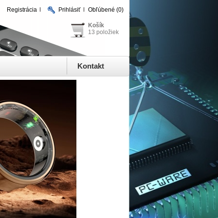
Registrácia
Prihlásiť
Obľúbené
(0)
Košík
13 položiek
Kontakt