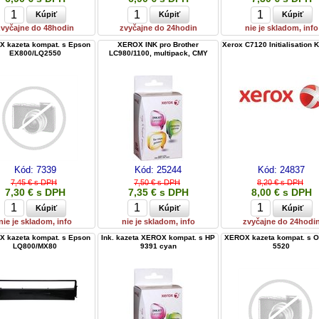
zvyčajne do 48hodin
zvyčajne do 24hodin
nie je skladom, info
 kazeta kompat. s Epson
XEROX INK pro Brother
Xerox C7120 Initialisation K
EX800/LQ2550
LC980/1100, multipack, CMY
Kód:
7339
Kód:
25244
Kód:
24837
7,45 € s DPH
7,50 € s DPH
8,20 € s DPH
7,30 € s DPH
7,35 € s DPH
8,00 € s DPH
nie je skladom, info
nie je skladom, info
zvyčajne do 24hodi
 kazeta kompat. s Epson
Ink. kazeta XEROX kompat. s HP
XEROX kazeta kompat. s O
LQ800/MX80
9391 cyan
5520