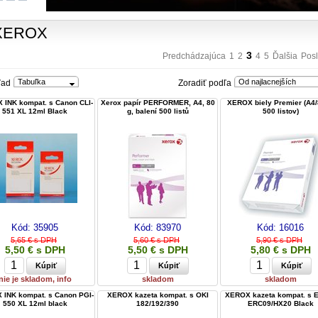
XEROX
3
Predchádzajúca
1
2
4
5
Ďalšia
Pos
Tabuľka
Od najlacnejších
ľad
Zoradiť podľa
 INK kompat. s Canon CLI-
Xerox papír PERFORMER, A4, 80
XEROX biely Premier (A4/
551 XL 12ml Black
g, balení 500 listů
500 listov)
Kód:
35905
Kód:
83970
Kód:
16016
5,65 € s DPH
5,60 € s DPH
5,90 € s DPH
5,50 € s DPH
5,50 € s DPH
5,80 € s DPH
nie je skladom, info
skladom
skladom
INK kompat. s Canon PGI-
XEROX kazeta kompat. s OKI
XEROX kazeta kompat. s 
550 XL 12ml black
182/192/390
ERC09/HX20 Black