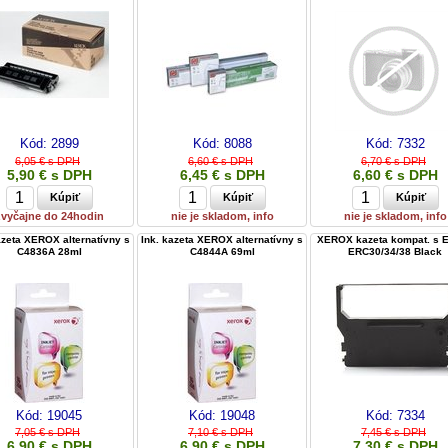
Kód:
2899
Kód:
8088
Kód:
7332
6,05 € s DPH
6,60 € s DPH
6,70 € s DPH
5,90 € s DPH
6,45 € s DPH
6,60 € s DPH
zvyčajne do 24hodin
nie je skladom, info
nie je skladom, info
azeta XEROX alternatívny s
Ink. kazeta XEROX alternatívny s
XEROX kazeta kompat. s 
C4836A 28ml
C4844A 69ml
ERC30/34/38 Black
Kód:
19045
Kód:
19048
Kód:
7334
7,05 € s DPH
7,10 € s DPH
7,45 € s DPH
6,90 € s DPH
6,90 € s DPH
7,30 € s DPH