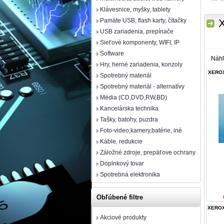
Klávesnice, myšky, tablety
Pamäte USB, flash karty, čítačky
USB zariadenia, prepínače
Sieťové komponenty, WIFI, IP
Software
Náh
Hry, herné zariadenia, konzoly
XEROX
Spotrebný materiál
Spotrebný materiál - alternatívy
Média (CD,DVD,RW,BD)
Kancelárska technika
Tašky, batohy, puzdra
Foto-video,kamery,batérie, iné
Káble, redukcie
Záložné zdroje, prepäťove ochrany
Doplnkový tovar
Spotrebná elektronika
Obľúbené filtre
XEROX 
Akciové produkty