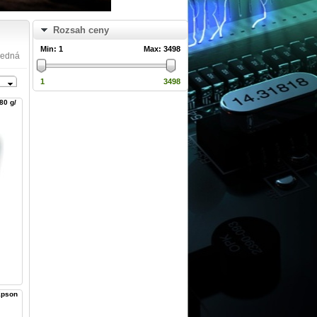
Rozsah ceny
Min:
1
Max:
3498
ledná
1
3498
80 g/
Epson