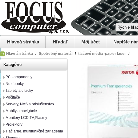
Hlavná stránka
Hľadať
Môj účet
Napíšte ná
Hlavná stránka
/
Spotrebný materiál
/
tlačové média -papier laser
/
Kategórie
PC komponenty
Notebooky
Tablety a čítačky
Počítače
Servery, NAS a príslušenstvo
Mobily a navigácie
Monitory LCD,TV,Plasmy
Projektory
Tlačiarne, multifunkčné zariadenia