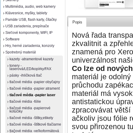
Skenery
Multimédia, audio, web kamery
Klávesnice, myšky, tablety
Pamäte USB, flash karty, čítačky
Popis
USB zariadenia, prepínače
Sieťové komponenty, WIFI, IP
Nová řada transpa
Software
zkvalitnit a zpřehl
Hry, herné zariadenia, konzoly
znamená pro Xerox
Spotrebný materiál
univerzálnost naši
kazety -atramentové kazety
tonery -
Co lze od nových 
laserová/LED/kopírky/FAX
materiál je odolný
pásky -ihličková tlač
tlačové média -papier obyčajny
průchodu zapékac
tlačové média -papier atrament
materiál má vyso
tlačové média -papier laser
antistatickou úpra
tlačové média -fólie
zpracovávat větší 
tlačové média -papierové
kotúčiky
ačkoliv jsou fólie
tlačové média -štítky,etikety
tlačové média -štítkové tlačiarne
svou přirozenou tu
tlačové média -veľkoformátová