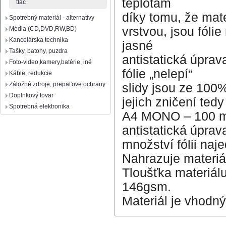
teplotám
tlač
díky tomu, že mate
Spotrebný materiál - alternatívy
vrstvou, jsou fólie
Média (CD,DVD,RW,BD)
Kancelárska technika
jasné
Tašky, batohy, puzdra
antistatická úpra
Foto-video,kamery,batérie, iné
fólie „nelepí“
Káble, redukcie
Záložné zdroje, prepäťove ochrany
slidy jsou ze 100
Doplnkový tovar
jejich zničení ted
Spotrebná elektronika
A4 MONO – 100 mir
antistatická úprav
množství fólii naj
Nahrazuje materi
Tloušťka materiál
146gsm.
Materiál je vhodn