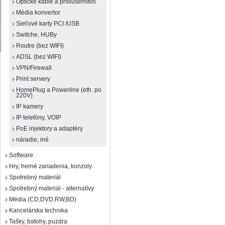
Optické káble a príslušenstvo
Média konvertor
Sieťové karty PCI /USB
Switche, HUBy
Routre (bez WIFI)
ADSL (bez WIFI)
VPN/Firewall
Print servery
HomePlug a Powerline (eth. po
220V)
IP kamery
IP telefóny, VOIP
PoE injektory a adaptéry
náradie, iné
Software
Hry, herné zariadenia, konzoly
Spotrebný materiál
Spotrebný materiál - alternatívy
Média (CD,DVD,RW,BD)
Kancelárska technika
Tašky, batohy, puzdra