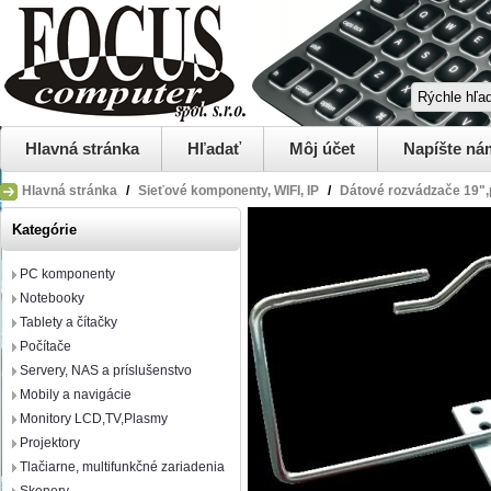
Hlavná stránka
Hľadať
Môj účet
Napíšte ná
Hlavná stránka
/
Sieťové komponenty, WIFI, IP
/
Dátové rozvádzače 19",p
Kategórie
PC komponenty
Notebooky
Tablety a čítačky
Počítače
Servery, NAS a príslušenstvo
Mobily a navigácie
Monitory LCD,TV,Plasmy
Projektory
Tlačiarne, multifunkčné zariadenia