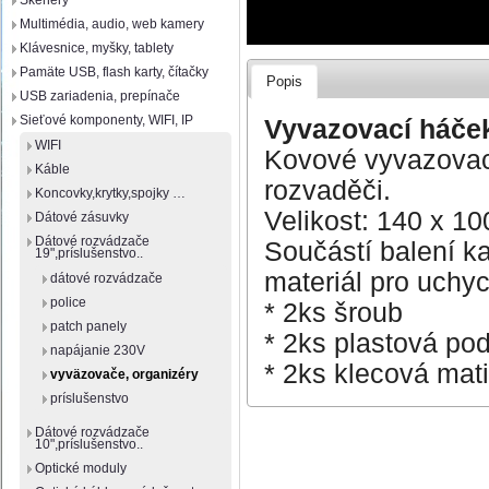
Skenery
Multimédia, audio, web kamery
Klávesnice, myšky, tablety
Pamäte USB, flash karty, čítačky
Popis
USB zariadenia, prepínače
Sieťové komponenty, WIFI, IP
Vyvazovací háček
WIFI
Kovové vyvazovací
Káble
rozvaděči.
Koncovky,krytky,spojky …
Velikost: 140 x 1
Dátové zásuvky
Dátové rozvádzače
Součástí balení k
19",príslušenstvo..
materiál pro uchyc
dátové rozvádzače
police
* 2ks šroub
patch panely
* 2ks plastová po
napájanie 230V
* 2ks klecová mat
vyväzovače, organizéry
príslušenstvo
Dátové rozvádzače
10",príslušenstvo..
Optické moduly