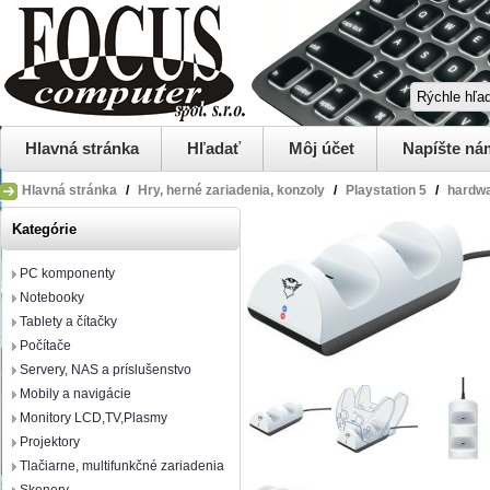
Hlavná stránka
Hľadať
Môj účet
Napíšte ná
Hlavná stránka
/
Hry, herné zariadenia, konzoly
/
Playstation 5
/
hardw
Kategórie
PC komponenty
Notebooky
Tablety a čítačky
Počítače
Servery, NAS a príslušenstvo
Mobily a navigácie
Monitory LCD,TV,Plasmy
Projektory
Tlačiarne, multifunkčné zariadenia