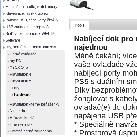
Skenery
Multimédia, audio, web kamery
Klávesnice, myšky, tablety
Pamäte USB, flash karty, čítačky
Popis
USB zariadenia, prepínače
Sieťové komponenty, WIFI, IP
Nabíjecí dok pro
Software
najednou
Hry, herné zariadenia, konzoly
Méně čekání; více
Herné ovládače
hry PC
vaše ovladače vždy
XBOX One
nabíjecí porty mo
Playstation 4
PS5 s duálním sm
Playstation 5
Díky bezproblémo
hry
hardware
žonglovat s kabel
Playstation -herné peňaženky
ovladač(e) do doku
Nintendo
napájena USB přes
Hráčske kreslá
* Speciálně navrž
Hráčske stoly
* Prostorově úspo
Ostatné herné zariadenia