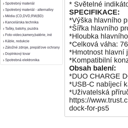
* Světelné indikáto
Spotrebný materiál
Spotrebný materiál - alternatívy
SPECIFIKACE:
Média (CD,DVD,RW,BD)
*Výška hlavního 
Kancelárska technika
*Šířka hlavního p
Tašky, batohy, puzdra
*Hloubka hlavníh
Foto-video,kamery,batérie, iné
Káble, redukcie
*Celková váha: 76
Záložné zdroje, prepäťove ochrany
*Hmotnost hlavní 
Doplnkový tovar
*Kompatibilní kon
Spotrebná elektronika
Obsah balení:
*DUO CHARGE 
*USB-C nabíjecí k
*Uživatelská příru
https://www.trust
dock-for-ps5