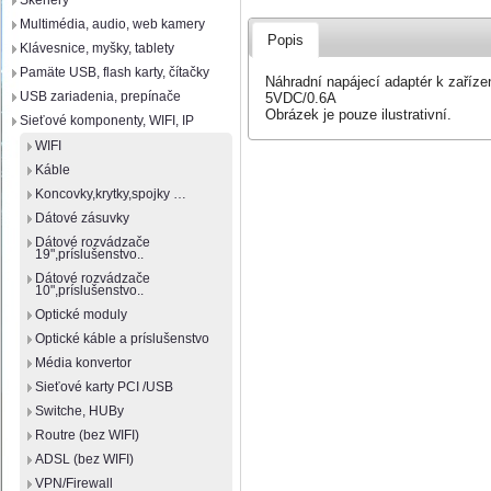
Skenery
Multimédia, audio, web kamery
Popis
Klávesnice, myšky, tablety
Pamäte USB, flash karty, čítačky
Náhradní napájecí adaptér k zaříze
USB zariadenia, prepínače
5VDC/0.6A
Obrázek je pouze ilustrativní.
Sieťové komponenty, WIFI, IP
WIFI
Káble
Koncovky,krytky,spojky …
Dátové zásuvky
Dátové rozvádzače
19",príslušenstvo..
Dátové rozvádzače
10",príslušenstvo..
Optické moduly
Optické káble a príslušenstvo
Média konvertor
Sieťové karty PCI /USB
Switche, HUBy
Routre (bez WIFI)
ADSL (bez WIFI)
VPN/Firewall