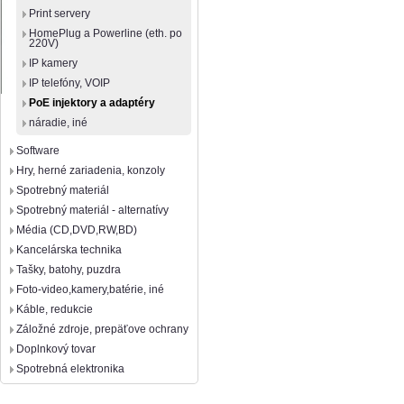
Print servery
HomePlug a Powerline (eth. po
220V)
IP kamery
IP telefóny, VOIP
PoE injektory a adaptéry
náradie, iné
Software
Hry, herné zariadenia, konzoly
Spotrebný materiál
Spotrebný materiál - alternatívy
Média (CD,DVD,RW,BD)
Kancelárska technika
Tašky, batohy, puzdra
Foto-video,kamery,batérie, iné
Káble, redukcie
Záložné zdroje, prepäťove ochrany
Doplnkový tovar
Spotrebná elektronika