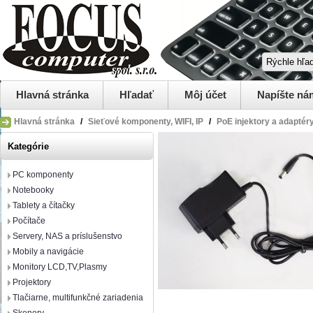
Hlavná stránka
Hľadať
Môj účet
Napíšte ná
Hlavná stránka
/
Sieťové komponenty, WIFI, IP
/
PoE injektory a adaptér
Kategórie
PC komponenty
Notebooky
Tablety a čítačky
Počítače
Servery, NAS a príslušenstvo
Mobily a navigácie
Monitory LCD,TV,Plasmy
Projektory
Tlačiarne, multifunkčné zariadenia