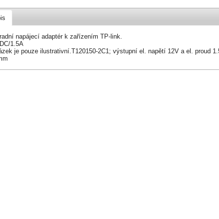
is
adní napájecí adaptér k zařízením TP-link.
DC/1.5A
zek je pouze ilustrativní.T120150-2C1; výstupní el. napětí 12V a el. proud 
mm