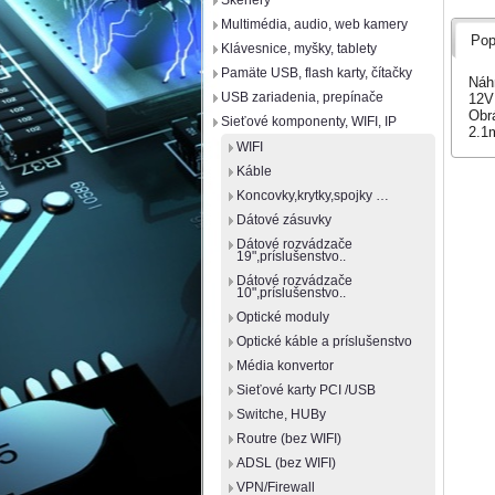
Skenery
Multimédia, audio, web kamery
Pop
Klávesnice, myšky, tablety
Pamäte USB, flash karty, čítačky
Náhr
USB zariadenia, prepínače
12V
Obrá
Sieťové komponenty, WIFI, IP
2.1
WIFI
Káble
Koncovky,krytky,spojky …
Dátové zásuvky
Dátové rozvádzače
19",príslušenstvo..
Dátové rozvádzače
10",príslušenstvo..
Optické moduly
Optické káble a príslušenstvo
Média konvertor
Sieťové karty PCI /USB
Switche, HUBy
Routre (bez WIFI)
ADSL (bez WIFI)
VPN/Firewall