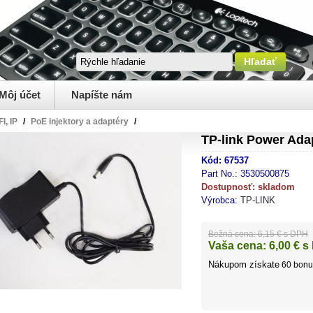
Môj účet
Napíšte nám
I, IP
/
PoE injektory a adaptéry
/
TP-link Power Ada
Kód:
67537
Part No.:
3530500875
Dostupnosť:
skladom
Výrobca:
TP-LINK
Bežná cena:
6,15 € s DPH
Vaša cena:
6,00
€ s
Nákupom získate
60
bonu