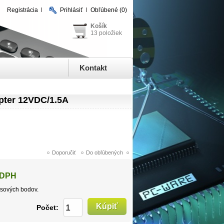
Registrácia
Prihlásiť
Obľúbené
(0)
Košík
13 položiek
Kontakt
pter 12VDC/1.5A
 DPH
sových bodov.
Počet: