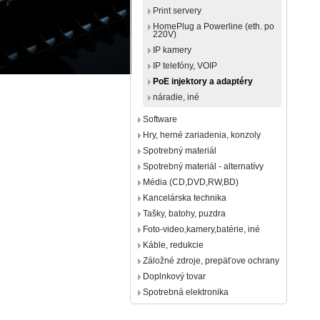
Print servery
HomePlug a Powerline (eth. po
220V)
IP kamery
IP telefóny, VOIP
PoE injektory a adaptéry
náradie, iné
Software
Hry, herné zariadenia, konzoly
Spotrebný materiál
Spotrebný materiál - alternatívy
Média (CD,DVD,RW,BD)
Kancelárska technika
Tašky, batohy, puzdra
Foto-video,kamery,batérie, iné
Káble, redukcie
Záložné zdroje, prepäťove ochrany
Doplnkový tovar
Spotrebná elektronika