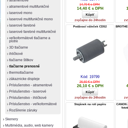
atramentové
14,70 € s DPH
atramentové multifunkčné
14,40 € s DPH
laserové mono
laserové multifunkčné mono
zvyčajne do 24hodin
zv
laserové farebné
Podávací váleček CDS2
BROTHER 
laserové farebné multifunkčné
veľkoformátové tlačiarne a
plotre
3D tlačiarne
ihličkové
tlačiarne štítkov
tlačiarne prenosné
thermotlačiarne
Kód:
19799
zákaznicke displeje
26,60 € s DPH
Príslušenstvo - atramentové
26,10 € s DPH
Príslušenstvo - laserové
Príslušenstvo - ihličkové
zvyčajne do 24hodin
zv
Príslušenstvo - veľkoformátové
Stojánek na roli papíru
CANON Zo
foto
Rozšírenie záruky
Skenery
Multimédia, audio, web kamery