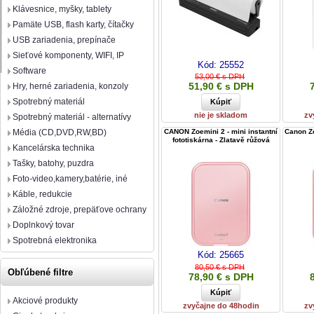
Klávesnice, myšky, tablety
Pamäte USB, flash karty, čítačky
USB zariadenia, prepínače
Sieťové komponenty, WIFI, IP
Kód:
25552
Software
53,00 € s DPH
51,90 € s DPH
Hry, herné zariadenia, konzoly
Spotrebný materiál
nie je skladom
zv
Spotrebný materiál - alternatívy
CANON Zoemini 2 - mini instantní
Canon Z
Média (CD,DVD,RW,BD)
fototiskárna - Zlatavě růžová
Kancelárska technika
Tašky, batohy, puzdra
Foto-video,kamery,batérie, iné
Káble, redukcie
Záložné zdroje, prepäťove ochrany
Doplnkový tovar
Spotrebná elektronika
Kód:
25665
80,50 € s DPH
Obľúbené filtre
78,90 € s DPH
Akciové produkty
zvyčajne do 48hodin
zv