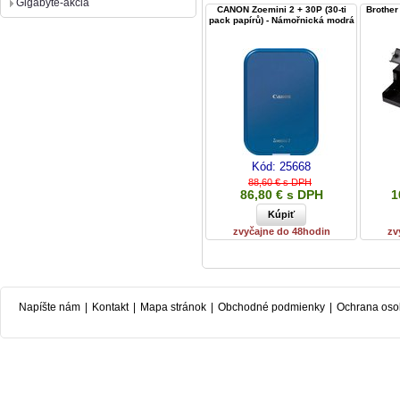
Gigabyte-akcia
CANON Zoemini 2 + 30P (30-ti
Brother
pack papírů) - Námořnická modrá
Kód:
25668
88,60 € s DPH
86,80 € s DPH
1
zvyčajne do 48hodin
zv
Napíšte nám
|
Kontakt
|
Mapa stránok
|
Obchodné podmienky
|
Ochrana oso