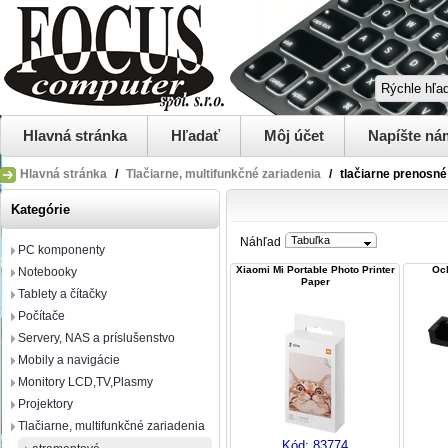
Hlavná stránka
Hľadať
Môj účet
Napíšte ná
Hlavná stránka
/
Tlačiarne, multifunkčné zariadenia
/
tlačiarne prenosné
Kategórie
Tabuľka
Náhľad
PC komponenty
Xiaomi Mi Portable Photo Printer
Oc
Notebooky
Paper
Tablety a čítačky
Počítače
Servery, NAS a príslušenstvo
Mobily a navigácie
Monitory LCD,TV,Plasmy
Projektory
Tlačiarne, multifunkčné zariadenia
Kód:
83774