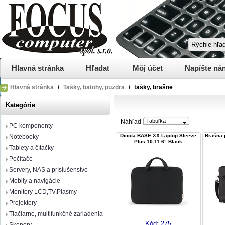
Hlavná stránka
Hľadať
Môj účet
Napíšte ná
Hlavná stránka
/
Tašky, batohy, puzdra
/
tašky, brašne
Kategórie
Tabuľka
Náhľad
PC komponenty
Dicota BASE XX Laptop Sleeve
Brašna 
Notebooky
Plus 10-11.6" Black
Tablety a čítačky
Počítače
Servery, NAS a príslušenstvo
Mobily a navigácie
Monitory LCD,TV,Plasmy
Projektory
Tlačiarne, multifunkčné zariadenia
Kód:
275