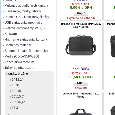
Skenery
8,20 € s DPH
Multimédia, audio, web kamery
8,00 € s DPH
Klávesnice, myšky, tablety
Pamäte USB, flash karty, čítačky
zvyčajne do 24hodin
USB zariadenia, prepínače
Brašna pro ntb Natec IMPALA 2,
Manha
15,6", černá
Sieťové komponenty, WIFI, IP
Software
Hry, herné zariadenia, konzoly
Spotrebný materiál
Spotrebný materiál - alternatívy
Média (CD,DVD,RW,BD)
Kancelárska technika
Tašky, batohy, puzdra
Kód:
20054
tašky, brašne
11,70 € s DPH
11,50 € s DPH
9"-12,1"
13,3"
skladom
14"-15"
Lenovo 15.6" Toploader T210
Braš
15"/15,6"
černý
16"-16,4"
17,3"