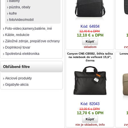
batohy
púzdra, obaly
kufre
foto/video/mobil
Kód:
64934
Foto-video,kamery,batérie, iné
12,40 € s DPH
Káble, redukcie
12,10 € s DPH
Záložné zdroje, prepäťove ochrany
skladom
zv
Doplnkový tovar
Spotrebná elektronika
Canyon CNE-CB5B2, štíhla taška
Lenov
na notebook do veľkosti 15,6",
čierna
Obľúbené filtre
Akciové produkty
Gigabyte-akcia
Kód:
82043
13,00 € s DPH
12,70 € s DPH
nie je skladom, info
zv