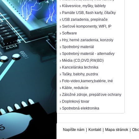
Klávesnice, myšky, tablety
Pamäte USB, flash karty, čítačky
USB zariadenia, prepínače
Sieťové komponenty, WIFI, IP
Software
Hry, herné zariadenia, konzoly
Spotrebný materiál
Spotrebný materiál - alternatívy
Média (CD,DVD,RW,BD)
Kancelárska technika
Tašky, batohy, puzdra
Foto-video,kamery,batérie, iné
Káble, redukcie
Záložné zdroje, prepäťove ochrany
Doplnkový tovar
Spotrebná elektronika
Napíšte nám
|
Kontakt
|
Mapa stránok
|
Obc