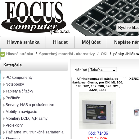
Hlavná stránka
Hľadať
Môj účet
Napíšte ná
Hlavná stránka
/
Spotrebný materiál - alternatívy
/
OKI
/
pásky -ihličko
Kategórie
Tabuľka
Náhľad
PC komponenty
UPrint kompatibil páska do
XEROX
tlačiarne, čierna, pre OKI ML 100,
Notebooky
180, 182, 192, 280, 320, 321,
3320, 3321
Tablety a čítačky
Počítače
Servery, NAS a príslušenstvo
Mobily a navigácie
Monitory LCD,TV,Plasmy
Projektory
Tlačiarne, multifunkčné zariadenia
Kód:
71486
2,71 € s DPH