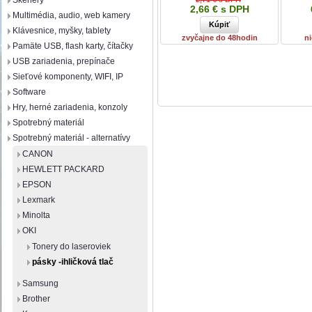
Skenery
2,66 € s DPH
Multimédia, audio, web kamery
Klávesnice, myšky, tablety
zvyčajne do 48hodin
ni
Pamäte USB, flash karty, čítačky
USB zariadenia, prepínače
Sieťové komponenty, WIFI, IP
Software
Hry, herné zariadenia, konzoly
Spotrebný materiál
Spotrebný materiál - alternatívy
CANON
HEWLETT PACKARD
EPSON
Lexmark
Minolta
OKI
Tonery do laseroviek
pásky -ihličková tlač
Samsung
Brother