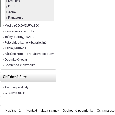
Kyocera
DELL
Xerox
Panasonic
Média (CD,DVD,RW,BD)
Kancelárska technika
Tašky, batohy, puzdra
Foto-video,kamery,batérie, iné
Káble, redukcie
Záložné zdroje, prepäťove ochrany
Doplnkový tovar
Spotrebná elektronika
Obľúbené filtre
Akciové produkty
Gigabyte-akcia
Napíšte nám
|
Kontakt
|
Mapa stránok
|
Obchodné podmienky
|
Ochrana oso