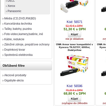
DELL
Xerox
Panasonic
Média (CD,DVD,RW,BD)
Kód:
56571
Kancelárska technika
52,40 € s DPH
Tašky, batohy, puzdra
51,30 € s DPH
Foto-video,kamery,batérie, iné
nie je skladom
zv
Káble, redukcie
Záložné zdroje, prepäťove ochrany
OWA Armor toner kompatibilní s
OWA Arm
Kyocera TK-5270Y, 6000st,
Kyoce
Doplnkový tovar
žlutá/yellow
Spotrebná elektronika
Obľúbené filtre
Akciové produkty
Gigabyte-akcia
Kód:
56596
70,20 € s DPH
68,80 € s DPH
zvyčajne do 24hodin
zv