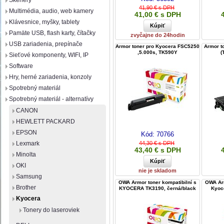
Skenery
41,90 € s DPH
Multimédia, audio, web kamery
41,00 € s DPH
Klávesnice, myšky, tablety
Pamäte USB, flash karty, čítačky
zvyčajne do 24hodin
USB zariadenia, prepínače
Armor toner pro Kyocera FSC5250
Armor t
,5.000s, TK590Y
(
Sieťové komponenty, WIFI, IP
Software
Hry, herné zariadenia, konzoly
Spotrebný materiál
Spotrebný materiál - alternatívy
CANON
HEWLETT PACKARD
EPSON
Kód:
70766
Lexmark
44,30 € s DPH
43,40 € s DPH
Minolta
OKI
nie je skladom
Samsung
OWA Armor toner kompatibilní s
OWA Arm
Brother
KYOCERA TK3190, černá/black
Kyoc
Kyocera
Tonery do laseroviek