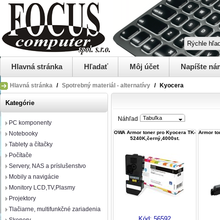
Hlavná stránka
Hľadať
Môj účet
Napíšte ná
Hlavná stránka
/
Spotrebný materiál - alternatívy
/
Kyocera
Kategórie
Tabuľka
Náhľad
PC komponenty
OWA Armor toner pro Kyocera TK-
Armor to
Notebooky
5240K,černý,4000st.
Tablety a čítačky
Počítače
Servery, NAS a príslušenstvo
Mobily a navigácie
Monitory LCD,TV,Plasmy
Projektory
Tlačiarne, multifunkčné zariadenia
Kód:
56592