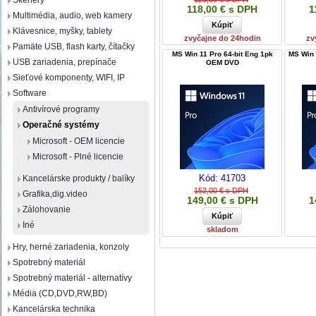
Skenery
118,00 € s DPH
1
Multimédia, audio, web kamery
Klávesnice, myšky, tablety
zvyčajne do 24hodin
zv
Pamäte USB, flash karty, čítačky
MS Win 11 Pro 64-bit Eng 1pk
MS Win 
USB zariadenia, prepínače
OEM DVD
Sieťové komponenty, WIFI, IP
Software
Antivírové programy
Operačné systémy
Microsoft - OEM licencie
Microsoft - Plné licencie
Kód:
41703
Kancelárske produkty / balíky
152,00 € s DPH
Grafika,dig.video
149,00 € s DPH
1
Zálohovanie
Iné
skladom
Hry, herné zariadenia, konzoly
Spotrebný materiál
Spotrebný materiál - alternatívy
Média (CD,DVD,RW,BD)
Kancelárska technika