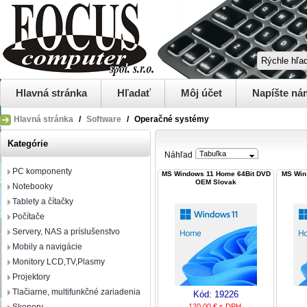
Hlavná stránka
Hľadať
Môj účet
Napíšte ná
Hlavná stránka
/
Software
/
Operačné systémy
Kategórie
Tabuľka
Náhľad
PC komponenty
MS Windows 11 Home 64Bit DVD
MS Win 
OEM Slovak
Notebooky
Tablety a čítačky
Počítače
Servery, NAS a príslušenstvo
Mobily a navigácie
Monitory LCD,TV,Plasmy
Projektory
Tlačiarne, multifunkčné zariadenia
Kód:
19226
120,00 € s DPH