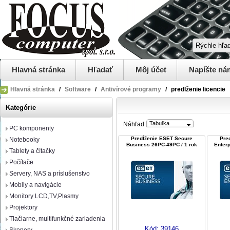
Hlavná stránka
Hľadať
Môj účet
Napíšte ná
Hlavná stránka
/
Software
/
Antivírové programy
/
predĺženie licencie
Kategórie
Tabuľka
Náhľad
PC komponenty
Predĺženie ESET Secure
Pre
Notebooky
Business 26PC-49PC / 1 rok
Enterp
Tablety a čítačky
Počítače
Servery, NAS a príslušenstvo
Mobily a navigácie
Monitory LCD,TV,Plasmy
Projektory
Tlačiarne, multifunkčné zariadenia
Kód:
39146