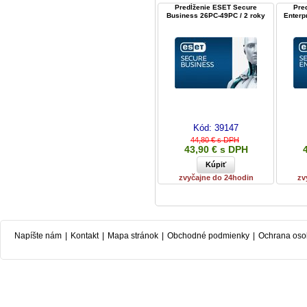
Predĺženie ESET Secure
Pre
Business 26PC-49PC / 2 roky
Enterp
Kód:
39147
44,80 € s DPH
43,90 € s DPH
zvyčajne do 24hodin
zv
Napíšte nám
|
Kontakt
|
Mapa stránok
|
Obchodné podmienky
|
Ochrana oso