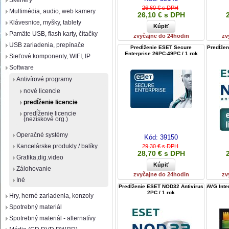
Skenery
26,60 € s DPH
Multimédia, audio, web kamery
26,10 € s DPH
Klávesnice, myšky, tablety
Pamäte USB, flash karty, čítačky
zvyčajne do 24hodin
zv
USB zariadenia, prepínače
Predĺženie ESET Secure
Predĺžen
Enterprise 26PC-49PC / 1 rok
Sieťové komponenty, WIFI, IP
Software
Antivírové programy
nové licencie
predĺženie licencie
predĺženie licencie
(neziskové org.)
Operačné systémy
Kód:
39150
Kancelárske produkty / balíky
29,30 € s DPH
28,70 € s DPH
Grafika,dig.video
Zálohovanie
zvyčajne do 24hodin
zv
Iné
Predĺženie ESET NOD32 Antivirus
AVG Inte
2PC / 1 rok
Hry, herné zariadenia, konzoly
Spotrebný materiál
Spotrebný materiál - alternatívy