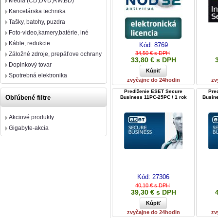
Média (CD,DVD,RW,BD)
Kancelárska technika
Tašky, batohy, puzdra
Foto-video,kamery,batérie, iné
Káble, redukcie
Kód:
8769
34,50 € s DPH
Záložné zdroje, prepäťove ochrany
33,80 € s DPH
Doplnkový tovar
Spotrebná elektronika
zvyčajne do 24hodin
zv
Predĺženie ESET Secure
Pre
Obľúbené filtre
Business 11PC-25PC / 1 rok
Busine
Akciové produkty
Gigabyte-akcia
Kód:
27306
40,10 € s DPH
39,30 € s DPH
zvyčajne do 24hodin
zv