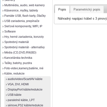
Skenery
Multimédia, audio, web kamery
Popis
Parametrický popis
Klávesnice, myšky, tablety
Pamäte USB, flash karty, čítačky
Náhradný napájaci kábel s 3 pinov
USB zariadenia, prepínače
Sieťové komponenty, WIFI, IP
Software
Hry, herné zariadenia, konzoly
Spotrebný materiál
Spotrebný materiál - alternatívy
Média (CD,DVD,RW,BD)
Kancelárska technika
Tašky, batohy, puzdra
Foto-video,kamery,batérie, iné
Káble, redukcie
audio/video/Scart/AV káble
VGA, DVI, HDMI
DisplayPort káble/redukcie
USB káble
paralelné káble, LPT
sériove,PS2 káble/redukcie