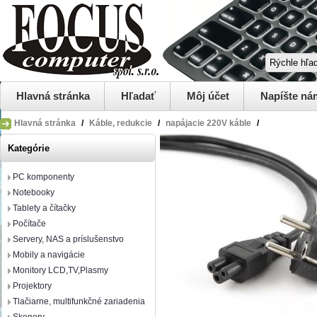
Hlavná stránka
Hľadať
Môj účet
Napíšte ná
Hlavná stránka
/
Káble, redukcie
/
napájacie 220V káble
/
Kategórie
PC komponenty
Notebooky
Tablety a čítačky
Počítače
Servery, NAS a príslušenstvo
Mobily a navigácie
Monitory LCD,TV,Plasmy
Projektory
Tlačiarne, multifunkčné zariadenia