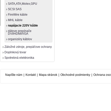
SATA,ATA,Molex,GPU
SCSI SAS
FireWire káble
MHL káble
napájacie 220V káble
dátove prepínače
DVI/HDMI/VGA
organizéry káblov
Záložné zdroje, prepäťove ochrany
Doplnkový tovar
Spotrebná elektronika
Napíšte nám
|
Kontakt
|
Mapa stránok
|
Obchodné podmienky
|
Ochrana oso