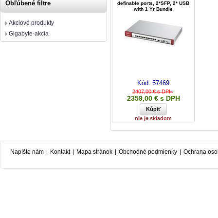
Obľúbené filtre
definable ports, 2*SFP, 2* USB
with 1 Yr Bundle
Akciové produkty
Gigabyte-akcia
Kód:
57469
2407,00 € s DPH
2359,00 € s DPH
nie je skladom
Napíšte nám
|
Kontakt
|
Mapa stránok
|
Obchodné podmienky
|
Ochrana oso