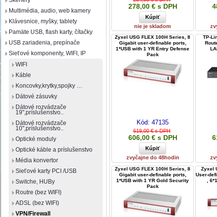
Skenery
278,00 € s DPH
4
Multimédia, audio, web kamery
Klávesnice, myšky, tablety
nie je skladom
zv
Pamäte USB, flash karty, čítačky
Zyxel USG FLEX 100H Series, 8
TP-Li
USB zariadenia, prepínače
Gigabit user-definable ports,
Route
1*USB with 1 YR Entry Defense
LA
Sieťové komponenty, WIFI, IP
Pack
WIFI
Káble
Koncovky,krytky,spojky …
Dátové zásuvky
Dátové rozvádzače
19",príslušenstvo..
Kód:
47135
Dátové rozvádzače
10",príslušenstvo..
619,00 € s DPH
606,00 € s DPH
6
Optické moduly
Optické káble a príslušenstvo
zvyčajne do 48hodin
zv
Média konvertor
Zyxel USG FLEX 100H Series, 8
Zyxel 
Sieťové karty PCI /USB
Gigabit user-definable ports,
User-def
1*USB with 1 YR Gold Security
, 6*
Switche, HUBy
Pack
Routre (bez WIFI)
ADSL (bez WIFI)
VPN/Firewall