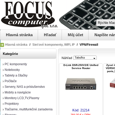
Hlavná stránka
Hľadať
Môj účet
Napíšte ná
Hlavná stránka
/
Sieťové komponenty, WIFI, IP
/
VPN/Firewall
Kategórie
Tabuľka
Náhľad
PC komponenty
D-Link DSR-250V2/E Unified
Zyxel 
Service Router
VERSIO
Notebooky
ports,
Tablety a čítačky
Počítače
Servery, NAS a príslušenstvo
Mobily a navigácie
Monitory LCD,TV,Plasmy
Projektory
Tlačiarne, multifunkčné zariadenia
Kód:
21214
284,00 € s DPH