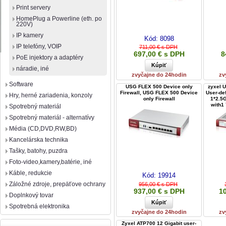
Print servery
HomePlug a Powerline (eth. po
220V)
IP kamery
Kód:
8098
IP telefóny, VOIP
711,00 € s DPH
697,00 € s DPH
8
PoE injektory a adaptéry
náradie, iné
zvyčajne do 24hodin
zv
Software
USG FLEX 500 Device only
zyxel 
Firewall, USG FLEX 500 Device
User-def
Hry, herné zariadenia, konzoly
only Firewall
1*2.5
with1
Spotrebný materiál
Spotrebný materiál - alternatívy
Média (CD,DVD,RW,BD)
Kancelárska technika
Tašky, batohy, puzdra
Foto-video,kamery,batérie, iné
Káble, redukcie
Kód:
19914
Záložné zdroje, prepäťove ochrany
956,00 € s DPH
937,00 € s DPH
1
Doplnkový tovar
Spotrebná elektronika
zvyčajne do 24hodin
zv
Zyxel ATP700 12 Gigabit user-