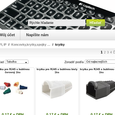
Môj účet
Napíšte nám
I, IP
/
Koncovky,krytky,spojky …
/
krytky
1
2
3
4
Ď
Tabuľka
Od najlacnejších
ľad
Zoradiť podľa
tka pre RJ45 s bublinou
krytka pre RJ45 s bublinou biely
krytka pre RJ45 s bublinou 
červený 1ks
1ks
1ks
0,17 € s DPH
0,17 € s DPH
0,17 € s DPH