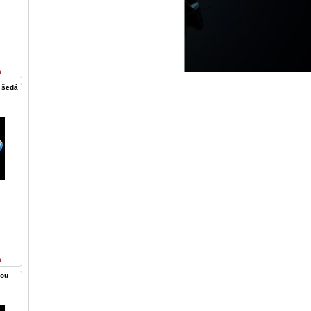
n
 šedá
n
kou