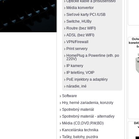
Optické káble a príslušenstvo
Média konvertor
Sieťové karty PCI /USB
Switche, HUBy
Routre (bez WIFI)
ADSL (bez WIFI)
Ochr
VPN/Firewall
konek
š
Print servery
HomePlug a Powerline (eth. po
220V)
IP kamery
IP telefóny, VOIP
PoE injektory a adaptéry
náradie, iné
Software
Hry, herné zariadenia, konzoly
Spotrebný materiál
Spotrebný materiál - alternatívy
Média (CD,DVD,RW,BD)
DA
Kancelárska technika
Tašky, batohy, puzdra