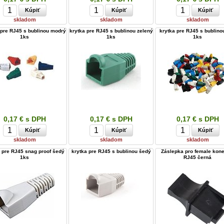
skladom
skladom
skladom
 pre RJ45 s bublinou modrý
krytka pre RJ45 s bublinou zelený
krytka pre RJ45 s bublinou
1ks
1ks
1ks
0,17 € s DPH
0,17 € s DPH
0,17 € s DPH
skladom
skladom
skladom
 pre RJ45 snag proof šedý
krytka pre RJ45 s bublinou šedý
Záslepka pro female kone
1ks
RJ45 černá