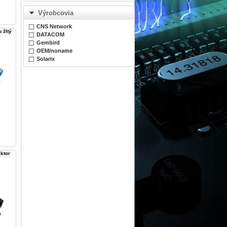
Výrobcovia
CNS Network
 žltý
DATACOM
Gembird
OEM/noname
Solarix
ktor