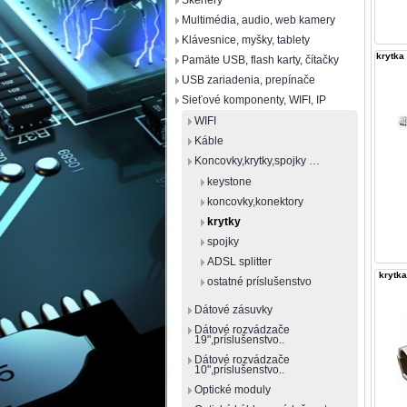
Skenery
Multimédia, audio, web kamery
Klávesnice, myšky, tablety
krytka
Pamäte USB, flash karty, čítačky
USB zariadenia, prepínače
Sieťové komponenty, WIFI, IP
WIFI
Káble
Koncovky,krytky,spojky …
keystone
koncovky,konektory
krytky
spojky
ADSL splitter
krytka
ostatné príslušenstvo
Dátové zásuvky
Dátové rozvádzače
19",príslušenstvo..
Dátové rozvádzače
10",príslušenstvo..
Optické moduly