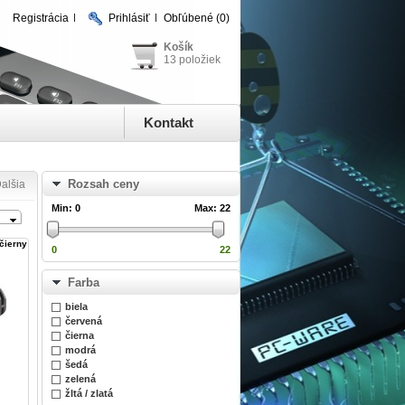
Registrácia
Prihlásiť
Obľúbené
(0)
Košík
13 položiek
Kontakt
Rozsah ceny
alšia
Min:
0
Max:
22
čierny
0
22
Farba
biela
červená
čierna
modrá
šedá
zelená
žltá / zlatá