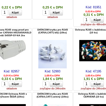
0,22 € s DPH
0,25 € s DPH
Kód:
81951
0,32 € s DPH
0,31 € s DPH
skladom
skladom
zvyčajne do 48hodi
ana RJ45 snag proof pro
DATACOM krytka pro RJ45
Ochrana RJ45 s bublinkou
tor CAT6/6A KRJS45/6ASLD
(CAT6A,CAT7) bílý (10ks)
(10 ks)
edá S45SP-GY-6A 1ks
Kód:
82957
Kód:
52993
Kód:
47195
0,34 € s DPH
1,88 € s DPH
1,95 € s DPH
0,33 € s DPH
1,84 € s DPH
1,91 € s DPH
skladom
zvyčajne do 24hodin
zvyčajne do 24hodi
TACOM Ochrana RJ45 s
DATACOM krytka pro RJ45
Ochrana RJ45 s bublin
výřezem ŠEDÁ (10ks)
(CAT6A,CAT7) zelený (10ks)
ČERVENÁ (10 ks)