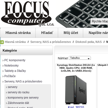
Hlavná stránka
Hľadať
Môj účet
Napíšte ná
Hlavná stránka
/
Servery, NAS a príslušenstvo
/
Diskové polia, NAS
/
N
Kategórie
Tabuľka
Náhľad
PC komponenty
Synology DiskStation DS124 (1x
Ubiquiti
Notebooky
HDD, 4jadro CPU, 1GB RAM,
Tablety a čítačky
1xGLAN, 2x USB3.2Gen1)
Počítače
Servery, NAS a príslušenstvo
servery
servery do racku
komponeny pre servery
Zálohovanie dát
Kód:
30210