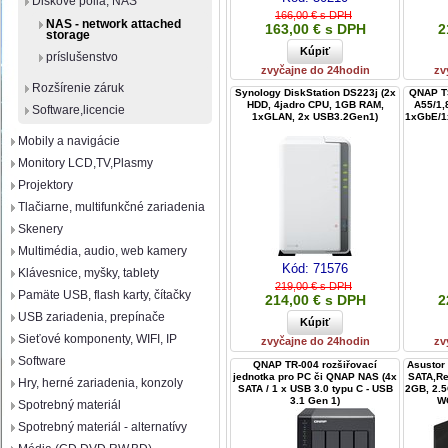
Diskové polia, NAS
166,00 € s DPH
NAS - network attached
163,00 € s DPH
2
storage
príslušenstvo
zvyčajne do 24hodin
zv
Rozšírenie záruk
Synology DiskStation DS223j (2x
QNAP T
HDD, 4jadro CPU, 1GB RAM,
A55/1
Software,licencie
1xGLAN, 2x USB3.2Gen1)
1xGbE/1
Mobily a navigácie
Monitory LCD,TV,Plasmy
Projektory
Tlačiarne, multifunkčné zariadenia
Skenery
Multimédia, audio, web kamery
Kód:
71576
Klávesnice, myšky, tablety
219,00 € s DPH
Pamäte USB, flash karty, čítačky
214,00 € s DPH
2
USB zariadenia, prepínače
Sieťové komponenty, WIFI, IP
zvyčajne do 24hodin
zv
Software
QNAP TR-004 rozšiřovací
Asustor
jednotka pro PC či QNAP NAS (4x
SATA,Re
Hry, herné zariadenia, konzoly
SATA / 1 x USB 3.0 typu C - USB
2GB, 2.5
3.1 Gen 1)
W
Spotrebný materiál
Spotrebný materiál - alternatívy