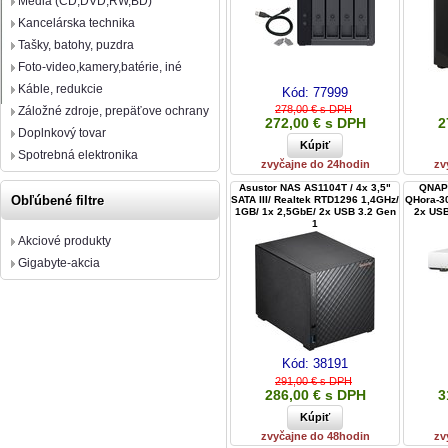
Média (CD,DVD,RW,BD)
Kancelárska technika
Tašky, batohy, puzdra
Foto-video,kamery,batérie, iné
Káble, redukcie
Kód:
77999
278,00 € s DPH
Záložné zdroje, prepäťove ochrany
272,00 € s DPH
2
Doplnkový tovar
Spotrebná elektronika
zvyčajne do 24hodin
zv
Asustor NAS AS1104T / 4x 3,5"
QNAP 
Obľúbené filtre
SATA III/ Realtek RTD1296 1,4GHz/
QHora-30
1GB/ 1x 2,5GbE/ 2x USB 3.2 Gen
2x USB 
1
Akciové produkty
Gigabyte-akcia
Kód:
38191
291,00 € s DPH
286,00 € s DPH
3
zvyčajne do 48hodin
zv