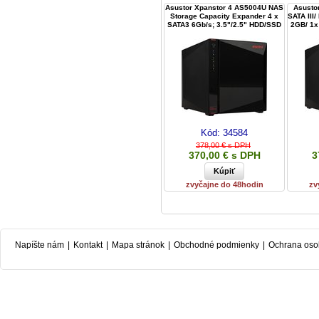
Asustor Xpanstor 4 AS5004U NAS
Asusto
Storage Capacity Expander 4 x
SATA III
SATA3 6Gb/s; 3.5"/2.5" HDD/SSD
2GB/ 1x
Kód:
34584
378,00 € s DPH
370,00 € s DPH
3
zvyčajne do 48hodin
zv
Napíšte nám
|
Kontakt
|
Mapa stránok
|
Obchodné podmienky
|
Ochrana oso