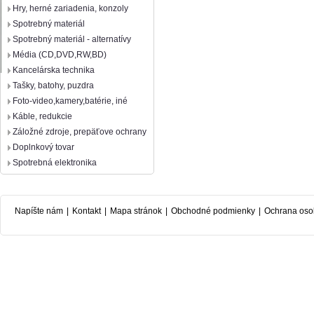
Hry, herné zariadenia, konzoly
Spotrebný materiál
Spotrebný materiál - alternatívy
Média (CD,DVD,RW,BD)
Kancelárska technika
Tašky, batohy, puzdra
Foto-video,kamery,batérie, iné
Káble, redukcie
Záložné zdroje, prepäťove ochrany
Doplnkový tovar
Spotrebná elektronika
Napíšte nám
|
Kontakt
|
Mapa stránok
|
Obchodné podmienky
|
Ochrana oso