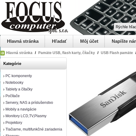
Hlavná stránka
Hľadať
Môj účet
Napíšte ná
Hlavná stránka
/
Pamäte USB, flash karty, čítačky
/
USB Flash pamäte
Kategórie
PC komponenty
Notebooky
Tablety a čítačky
Počítače
Servery, NAS a príslušenstvo
Mobily a navigácie
Monitory LCD,TV,Plasmy
Projektory
Tlačiarne, multifunkčné zariadenia