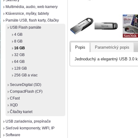
Skenery
Multimédia, audio, web kamery
Klávesnice, myšky, tablety
Pamäte USB, flash karty, čítačky
USB Flash pamäte
4 GB
8 GB
Popis
Parametrický popis
16 GB
32 GB
Jednoduchý a elegantný USB 3.0 kľ
64 GB
128 GB
256 GB a viac
SecureDigital (SD)
CompactFlash (CF)
CFast
XQD
Čítačky kariet
USB zariadenia, prepínače
Sieťové komponenty, WIFI, IP
Software