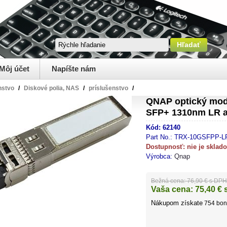
Môj účet
Napíšte nám
nstvo
/
Diskové polia, NAS
/
príslušenstvo
/
QNAP optický mo
SFP+ 1310nm LR a
Kód:
62140
Part No.:
TRX-10GSFPP-L
Dostupnosť:
nie je sklad
Výrobca:
Qnap
Bežná cena:
76,90 € s DPH
Vaša cena:
75,40
€ 
Nákupom získate
754
bon