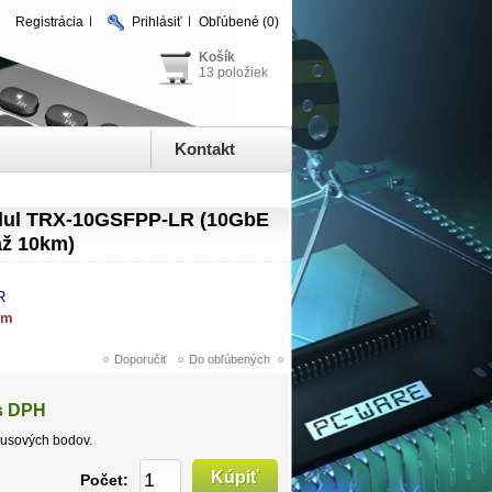
Registrácia
Prihlásiť
Obľúbené
(0)
Košík
13 položiek
Kontakt
dul TRX-10GSFPP-LR (10GbE
ž 10km)
R
om
s DPH
usových bodov.
Počet: