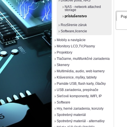
Diskové polia, NAS
NAS - network attached
storage
príslušenstvo
Pop
Rozšírenie záruk
Software,licencie
Mobily a navigácie
Monitory LCD,TV,Plasmy
Projektory
Tlačiarne, multifunkčné zariadenia
Skenery
Multimédia, audio, web kamery
Klávesnice, myšky, tablety
Pamäte USB, flash karty, čítačky
USB zariadenia, prepínače
Sieťové komponenty, WIFI, IP
Software
Hry, herné zariadenia, konzoly
Spotrebný materiál
Spotrebný materiál - alternatívy