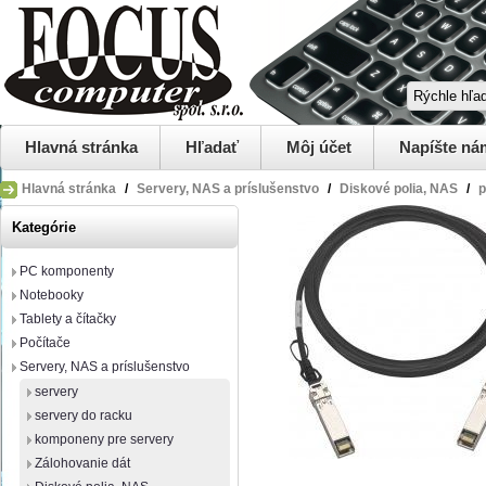
Hlavná stránka
Hľadať
Môj účet
Napíšte ná
Hlavná stránka
/
Servery, NAS a príslušenstvo
/
Diskové polia, NAS
/
p
Kategórie
PC komponenty
Notebooky
Tablety a čítačky
Počítače
Servery, NAS a príslušenstvo
servery
servery do racku
komponeny pre servery
Zálohovanie dát