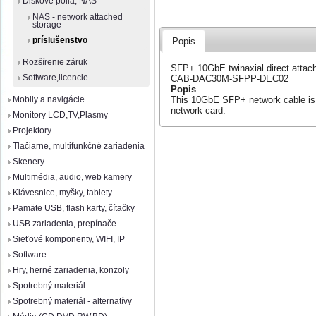
Diskové polia, NAS
NAS - network attached
storage
príslušenstvo
Popis
Rozšírenie záruk
SFP+ 10GbE twinaxial direct attac
Software,licencie
CAB-DAC30M-SFPP-DEC02
Popis
This 10GbE SFP+ network cable is
Mobily a navigácie
network card.
Monitory LCD,TV,Plasmy
Projektory
Tlačiarne, multifunkčné zariadenia
Skenery
Multimédia, audio, web kamery
Klávesnice, myšky, tablety
Pamäte USB, flash karty, čítačky
USB zariadenia, prepínače
Sieťové komponenty, WIFI, IP
Software
Hry, herné zariadenia, konzoly
Spotrebný materiál
Spotrebný materiál - alternatívy