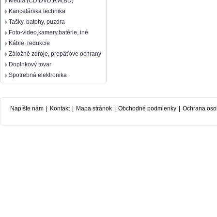
Média (CD,DVD,RW,BD)
Kancelárska technika
Tašky, batohy, puzdra
Foto-video,kamery,batérie, iné
Káble, redukcie
Záložné zdroje, prepäťove ochrany
Doplnkový tovar
Spotrebná elektronika
Napíšte nám
|
Kontakt
|
Mapa stránok
|
Obchodné podmienky
|
Ochrana oso