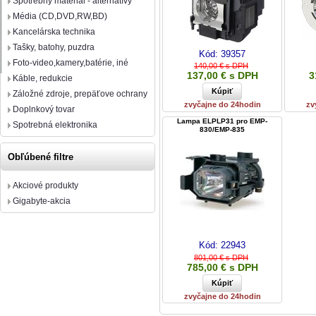
Spotrebný materiál - alternatívy
Média (CD,DVD,RW,BD)
Kancelárska technika
Tašky, batohy, puzdra
Kód:
39357
Foto-video,kamery,batérie, iné
140,00 € s DPH
137,00 € s DPH
3
Káble, redukcie
Záložné zdroje, prepäťove ochrany
zvyčajne do 24hodin
zv
Doplnkový tovar
Lampa ELPLP31 pro EMP-
Spotrebná elektronika
830/EMP-835
Obľúbené filtre
Akciové produkty
Gigabyte-akcia
Kód:
22943
801,00 € s DPH
785,00 € s DPH
zvyčajne do 24hodin