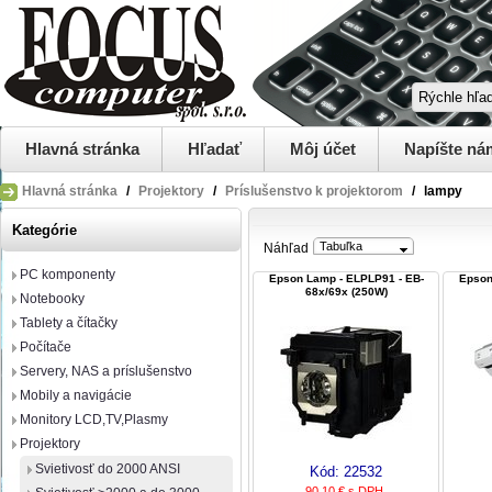
Hlavná stránka
Hľadať
Môj účet
Napíšte ná
Hlavná stránka
/
Projektory
/
Príslušenstvo k projektorom
/
lampy
Kategórie
Tabuľka
Náhľad
PC komponenty
Epson Lamp - ELPLP91 - EB-
Epson
68x/69x (250W)
Notebooky
Tablety a čítačky
Počítače
Servery, NAS a príslušenstvo
Mobily a navigácie
Monitory LCD,TV,Plasmy
Projektory
Svietivosť do 2000 ANSI
Kód:
22532
90,10 € s DPH