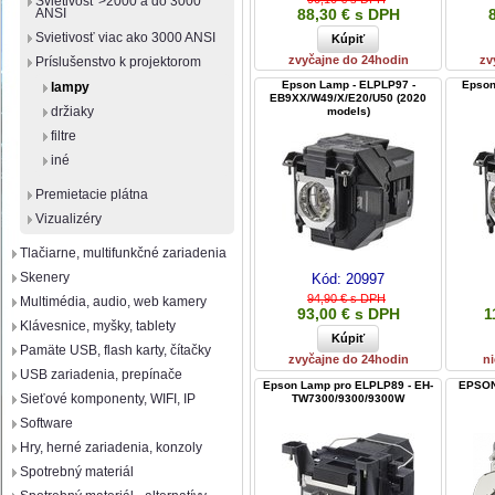
Svietivosť >2000 a do 3000
88,30 € s DPH
ANSI
Svietivosť viac ako 3000 ANSI
zvyčajne do 24hodin
zv
Príslušenstvo k projektorom
Epson Lamp - ELPLP97 -
Epson
lampy
EB9XX/W49/X/E20/U50 (2020
držiaky
models)
filtre
iné
Premietacie plátna
Vizualizéry
Tlačiarne, multifunkčné zariadenia
Skenery
Kód:
20997
94,90 € s DPH
Multimédia, audio, web kamery
93,00 € s DPH
1
Klávesnice, myšky, tablety
Pamäte USB, flash karty, čítačky
zvyčajne do 24hodin
ni
USB zariadenia, prepínače
Epson Lamp pro ELPLP89 - EH-
EPSON
Sieťové komponenty, WIFI, IP
TW7300/9300/9300W
Software
Hry, herné zariadenia, konzoly
Spotrebný materiál