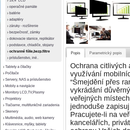
18,4" LCD
operačné pamäte
batérie
adaptéry
záruky - rozšírenie
bezpečnosť, zámky
dokovacie stanice, replikátor
podstavce, chladiče, stojany
ochranné fólie,bezp.filtre
Popis
Parametrický popis
príslušenstvo, iné..
Ochrana citlivých 
Tablety a čítačky
využívání mobilníc
Počítače
Servery, NAS a príslušenstvo
“Šmejdění přes ra
Mobily a navigácie
vykrádání důvěrný
Monitory LCD,TV,Plasmy
veřejných místech
Projektory
jednoduše zapisují
Tlačiarne, multifunkčné zariadenia
Skenery
Pracujete-li na v
Multimédia, audio, web kamery
kancelářích, privá
Klávesnice, myšky, tablety