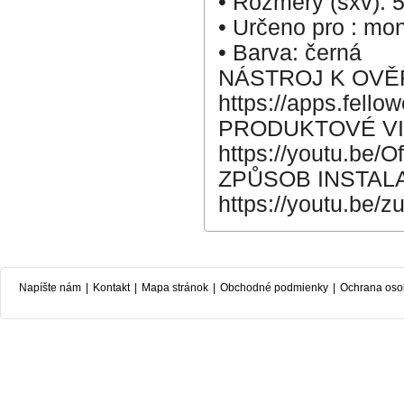
• Rozměry (šxv):
• Určeno pro : mo
• Barva: černá
NÁSTROJ K OVĚ
https://apps.fello
PRODUKTOVÉ V
https://youtu.be
ZPŮSOB INSTAL
https://youtu.be/
Napíšte nám
|
Kontakt
|
Mapa stránok
|
Obchodné podmienky
|
Ochrana oso