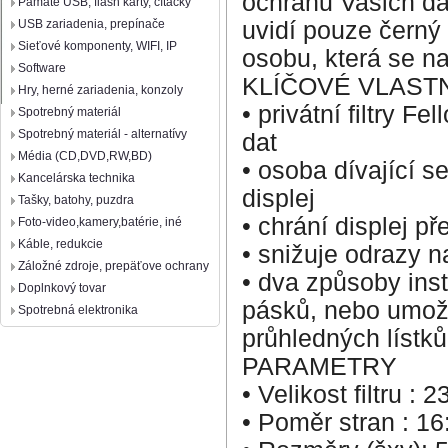
ochranu Vašich da
Pamäte USB, flash karty, čítačky
uvidí pouze černý 
USB zariadenia, prepínače
Sieťové komponenty, WIFI, IP
osobu, která se n
Software
KLÍČOVÉ VLAST
Hry, herné zariadenia, konzoly
• privátní filtry 
Spotrebný materiál
Spotrebný materiál - alternatívy
dat
Média (CD,DVD,RW,BD)
• osoba dívající 
Kancelárska technika
displej
Tašky, batohy, puzdra
• chrání displej p
Foto-video,kamery,batérie, iné
Káble, redukcie
• snižuje odrazy na
Záložné zdroje, prepäťove ochrany
• dva způsoby inst
Doplnkový tovar
pásků, nebo umož
Spotrebná elektronika
průhledných lístků
PARAMETRY
• Velikost filtru : 2
• Poměr stran : 16