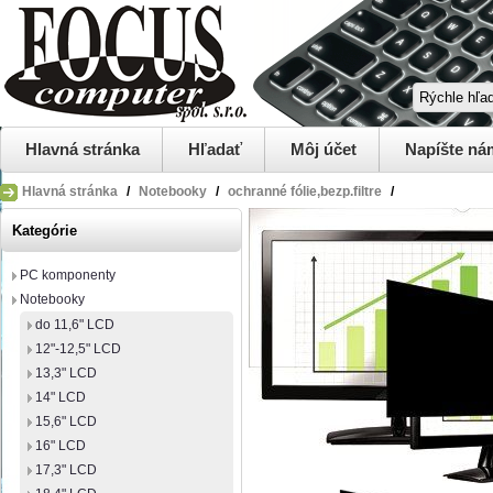
Hlavná stránka
Hľadať
Môj účet
Napíšte ná
Hlavná stránka
/
Notebooky
/
ochranné fólie,bezp.filtre
/
Kategórie
PC komponenty
Notebooky
do 11,6" LCD
12"-12,5" LCD
13,3" LCD
14" LCD
15,6" LCD
16" LCD
17,3" LCD