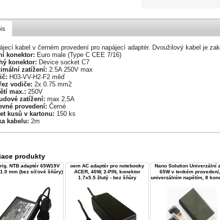
is
ájecí kabel v černém provedení pro napájecí adaptér. Dvoužilový kabel je z
ní konektor:
Euro male (Type C CEE 7/16)
hý konektor:
Device socket C7
imální zatížení:
2.5A 250V max
ič:
H03-VV-H2-F2 měď
řez vodiče:
2x 0.75 mm2
ětí max.:
250V
udové zatížení:
max 2,5A
evné provedení:
Černé
et kusů v kartonu:
150 ks
ka kabelu:
2m
iace produkty
rig. NTB adaptér 65W19V
oem AC adaptér pro notebooky
Nano Solution Univerzální z
1.0 mm (bez síťové šňůry)
ACER, 40W, 2-PIN, konektor
65W v tenkém provedení,
1.7x5.5 žlutý - bez šňůry
univerzálním napětím, 8 ko