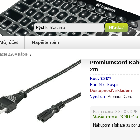
Môj účet
Napíšte nám
acie 220V káble
/
PremiumCord Kabe
2m
Kód:
75477
Part No.:
kpspm
Dostupnosť:
skladom
Výrobca:
PremiumCord
Bežná cena:
3,35 € s DPH
Vaša cena:
3,30
€ s
Nákupom získate
33
bonu