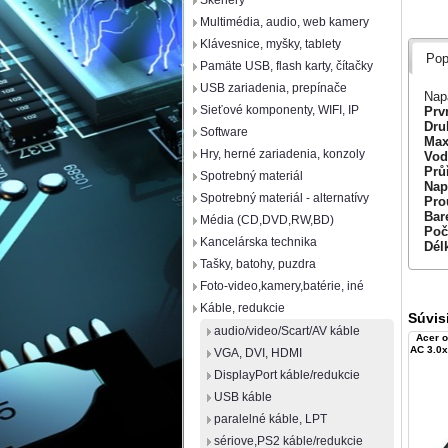
Skenery
Multimédia, audio, web kamery
Klávesnice, myšky, tablety
Pop
Pamäte USB, flash karty, čítačky
USB zariadenia, prepínače
Nap
Sieťové komponenty, WIFI, IP
Prv
Dru
Software
Max
Hry, herné zariadenia, konzoly
Vod
Prů
Spotrebný materiál
Nap
Spotrebný materiál - alternatívy
Pro
Bar
Média (CD,DVD,RW,BD)
Poč
Kancelárska technika
Dél
Tašky, batohy, puzdra
Foto-video,kamery,batérie, iné
Káble, redukcie
Súvis
audio/video/Scart/AV káble
Acer o
AC 3.0x
VGA, DVI, HDMI
DisplayPort káble/redukcie
USB káble
paralelné káble, LPT
sériove,PS2 káble/redukcie