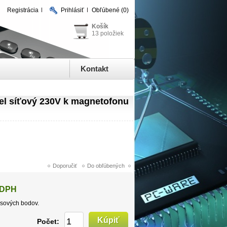
Registrácia
Prihlásiť
Obľúbené
(0)
Košík
13 položiek
Kontakt
l síťový 230V k magnetofonu
 DPH
sových bodov.
Počet: