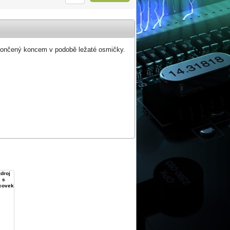
akončený koncem v podobě ležaté osmičky.
droj
 s
ncovek