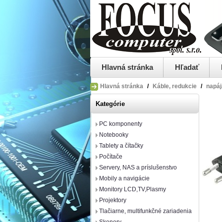
Hlavná stránka
Hľadať
Hlavná stránka
/
Káble, redukcie
/
napáj
Kategórie
PC komponenty
Notebooky
Tablety a čítačky
Počítače
Servery, NAS a príslušenstvo
Mobily a navigácie
Monitory LCD,TV,Plasmy
Projektory
Tlačiarne, multifunkčné zariadenia