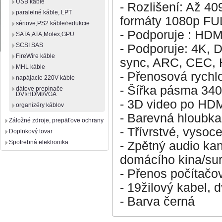
USB káble
- Rozlišení: Až 4
paralelné káble, LPT
formáty 1080p FU
sériove,PS2 káble/redukcie
- Podporuje : HDMI
SATA,ATA,Molex,GPU
SCSI SAS
- Podporuje: 4K, D
FireWire káble
sync, ARC, CEC,
MHL káble
- Přenosová rychl
napájacie 220V káble
- Šířka pásma 3
dátove prepínače
DVI/HDMI/VGA
- 3D video po HDM
organizéry káblov
- Barevná hloubka:
Záložné zdroje, prepäťove ochrany
- Třívrstvé, vysoce
Doplnkový tovar
Spotrebná elektronika
- Zpětný audio kan
domácího kina/su
- Přenos počítačo
- 19žilový kabel, 
- Barva černá