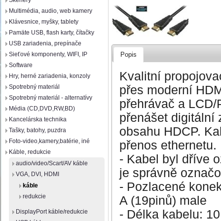
Skenery
Multimédia, audio, web kamery
Klávesnice, myšky, tablety
Pamäte USB, flash karty, čítačky
USB zariadenia, prepínače
Sieťové komponenty, WIFI, IP
Popis
Software
Kvalitní propojova
Hry, herné zariadenia, konzoly
přes moderní HDMI
Spotrebný materiál
Spotrebný materiál - alternatívy
přehrávač a LCD/P
Média (CD,DVD,RW,BD)
přenášet digitální
Kancelárska technika
obsahu HDCP. Kab
Tašky, batohy, puzdra
Foto-video,kamery,batérie, iné
přenos ethernetu.
Káble, redukcie
- Kabel byl dříve 
audio/video/Scart/AV káble
je správně označ
VGA, DVI, HDMI
- Pozlacené konek
káble
redukcie
A (19pinů) male
- Délka kabelu: 1
DisplayPort káble/redukcie