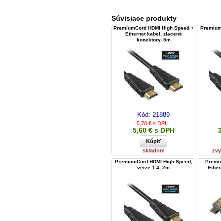
Súvisiace produkty
PremiumCord HDMI High Speed +
Premium
Ethernet kabel, zlacené
konektory, 5m
Kód:
21889
5,70 € s DPH
5,60 € s DPH
skladom
zvy
PremiumCord HDMI High Speed,
Premi
verze 1.4, 2m
Ether