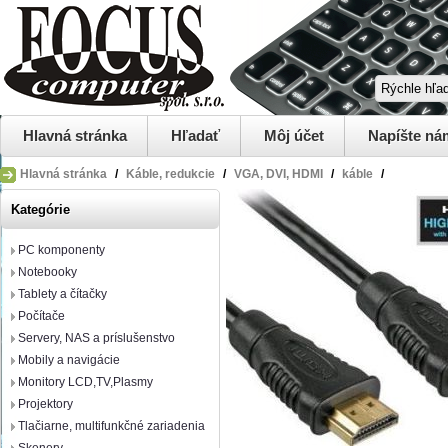
Hlavná stránka
Hľadať
Môj účet
Napíšte ná
Hlavná stránka
/
Káble, redukcie
/
VGA, DVI, HDMI
/
káble
/
Kategórie
PC komponenty
Notebooky
Tablety a čítačky
Počítače
Servery, NAS a príslušenstvo
Mobily a navigácie
Monitory LCD,TV,Plasmy
Projektory
Tlačiarne, multifunkčné zariadenia