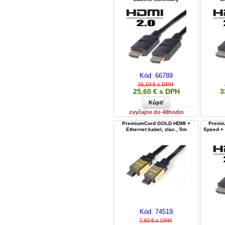
Kód:
66789
26,10 € s DPH
25,60 € s DPH
3
zvyčajne do 48hodin
PremiumCord GOLD HDMI +
Premi
Ethernet kabel, zlac., 5m
Speed + 
Kód:
74519
7,80 € s DPH