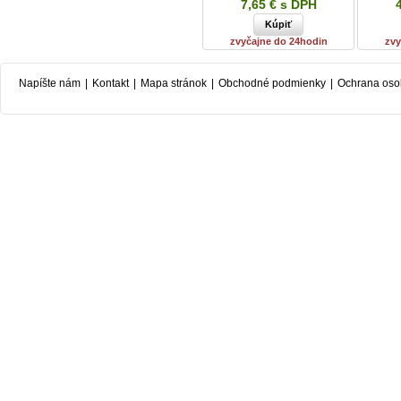
7,65 € s DPH
zvyčajne do 24hodin
zvy
Napíšte nám
|
Kontakt
|
Mapa stránok
|
Obchodné podmienky
|
Ochrana oso