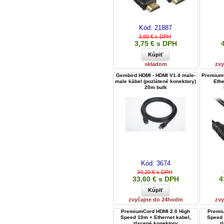
Kód:
21887
3,80 € s DPH
3,75 € s DPH
skladom
zvy
Gembird HDMI - HDMI V1.4 male-
PremiumC
male kábel (pozlátené konektory)
Ethe
20m bulk
Kód:
3674
34,20 € s DPH
33,60 € s DPH
4
zvyčajne do 24hodin
zvy
PremiumCord HDMI 2.0 High
Premi
Speed 10m + Ethernet kabel,
Speed 
zlacené konektory
z