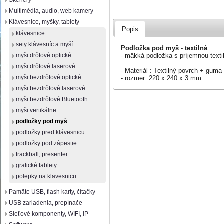
Skenery
Multimédia, audio, web kamery
Klávesnice, myšky, tablety
Popis
klávesnice
sety klávesníc a myší
Podložka pod myš - textilná
- mäkká podložka s príjemnou text
myši drôtové optické
myši drôtové laserové
- Materiál : Textilný povrch + guma
myši bezdrôtové optické
- rozmer: 220 x 240 x 3 mm
myši bezdrôtové laserové
myši bezdrôtové Bluetooth
myši vertikálne
podložky pod myš
podložky pred klávesnicu
podložky pod zápestie
trackball, presenter
grafické tablety
polepky na klavesnicu
Pamäte USB, flash karty, čítačky
USB zariadenia, prepínače
Sieťové komponenty, WIFI, IP