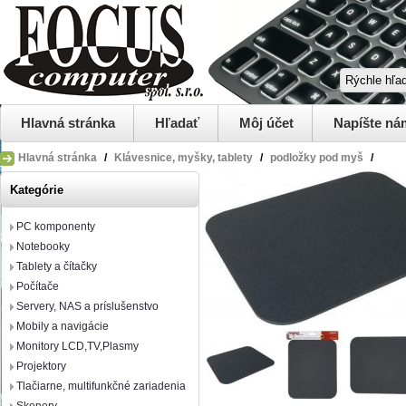
Hlavná stránka
Hľadať
Môj účet
Napíšte ná
Hlavná stránka
/
Klávesnice, myšky, tablety
/
podložky pod myš
/
Kategórie
PC komponenty
Notebooky
Tablety a čítačky
Počítače
Servery, NAS a príslušenstvo
Mobily a navigácie
Monitory LCD,TV,Plasmy
Projektory
Tlačiarne, multifunkčné zariadenia