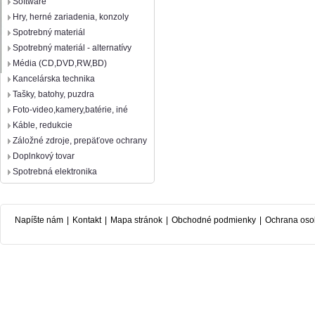
Software
Hry, herné zariadenia, konzoly
Spotrebný materiál
Spotrebný materiál - alternatívy
Média (CD,DVD,RW,BD)
Kancelárska technika
Tašky, batohy, puzdra
Foto-video,kamery,batérie, iné
Káble, redukcie
Záložné zdroje, prepäťove ochrany
Doplnkový tovar
Spotrebná elektronika
Napíšte nám
|
Kontakt
|
Mapa stránok
|
Obchodné podmienky
|
Ochrana oso