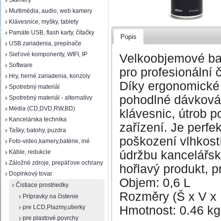
Skenery
Multimédia, audio, web kamery
Klávesnice, myšky, tablety
Pamäte USB, flash karty, čítačky
Popis
USB zariadenia, prepínače
Sieťové komponenty, WIFI, IP
Velkoobjemové bal
Software
pro profesionální č
Hry, herné zariadenia, konzoly
Díky ergonomické 
Spotrebný materiál
pohodlné dávkován
Spotrebný materiál - alternatívy
Média (CD,DVD,RW,BD)
klávesnic, útrob 
Kancelárska technika
zařízení. Je perfe
Tašky, batohy, puzdra
poškození vlhkost
Foto-video,kamery,batérie, iné
údržbu kancelářsk
Káble, redukcie
Záložné zdroje, prepäťove ochrany
hořlavý produkt, p
Doplnkový tovar
Objem: 0,6 L
Čistiace prostriedky
Rozměry (Š x V 
Prípravky na čistenie
Hmotnost: 0.46 kg
pre LCD,Plazmy,utierky
pre plastové povrchy