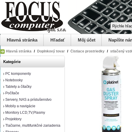
Hlavná stránka
Hľadať
Môj účet
Napíšte ná
Hlavná stránka
/
Doplnkový tovar
/
Čistiace prostriedky
/
stlačený vz
Kategórie
PC komponenty
Notebooky
Tablety a čítačky
Počítače
Servery, NAS a príslušenstvo
Mobily a navigácie
Monitory LCD,TV,Plasmy
Projektory
Tlačiarne, multifunkčné zariadenia