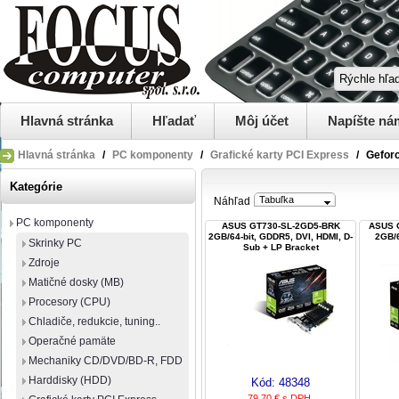
Hlavná stránka
Hľadať
Môj účet
Napíšte ná
Hlavná stránka
/
PC komponenty
/
Grafické karty PCI Express
/
Gefor
Kategórie
Tabuľka
Náhľad
PC komponenty
ASUS GT730-SL-2GD5-BRK
ASUS 
2GB/64-bit, GDDR5, DVI, HDMI, D-
2GB/6
Skrinky PC
Sub + LP Bracket
Zdroje
Matičné dosky (MB)
Procesory (CPU)
Chladiče, redukcie, tuning..
Operačné pamäte
Mechaniky CD/DVD/BD-R, FDD
Harddisky (HDD)
Kód:
48348
79,70 € s DPH