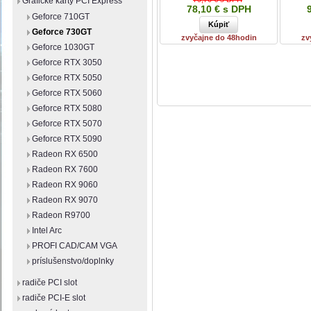
Grafické karty PCI Express
78,10 € s DPH
Geforce 710GT
Geforce 730GT
zvyčajne do 48hodin
zv
Geforce 1030GT
Geforce RTX 3050
Geforce RTX 5050
Geforce RTX 5060
Geforce RTX 5080
Geforce RTX 5070
Geforce RTX 5090
Radeon RX 6500
Radeon RX 7600
Radeon RX 9060
Radeon RX 9070
Radeon R9700
Intel Arc
PROFI CAD/CAM VGA
príslušenstvo/doplnky
radiče PCI slot
radiče PCI-E slot