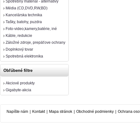
Spotrebný materiál - alternatívy
Média (CD,DVD,RW,BD)
Kancelárska technika
Tašky, batohy, puzdra
Foto-video,kamery,batérie, iné
Káble, redukcie
Záložné zdroje, prepäťove ochrany
Doplnkový tovar
Spotrebná elektronika
Obľúbené filtre
Akciové produkty
Gigabyte-akcia
Napíšte nám
|
Kontakt
|
Mapa stránok
|
Obchodné podmienky
|
Ochrana oso