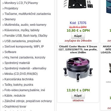
Monitory LCD,TV,Plasmy
Projektory
Tlačiarne, multifunkčné zariadenia
Skenery
Kód:
17076
Multimédia, audio, web kamery
11,00 € s DPH
Klávesnice, myšky, tablety
10,80 € s DPH
Pamäte USB, flash karty, čítačky
zvyčajne do 24hodin
zv
USB zariadenia, prepínače
Sieťové komponenty, WIFI, IP
Chladič Cooler Master X Dream
AKASA
i117, 1155/1156/775, low profile,
INTE
Software
silent 19dBm
LGA115x 
Hry, herné zariadenia, konzoly
Spotrebný materiál
Spotrebný materiál - alternatívy
Média (CD,DVD,RW,BD)
Kancelárska technika
Tašky, batohy, puzdra
13,00 € s DPH
Foto-video,kamery,batérie, iné
Káble, redukcie
skladom
Záložné zdroje, prepäťove ochrany
Doplnkový tovar
zv