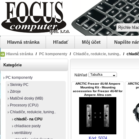
Hlavná stránka
Hľadať
Môj účet
Napíšte ná
Hlavná stránka
/
PC komponenty
/
Chladiče, redukcie, tuning..
/
chladi
Kategórie
Tabuľka
Náhľad
PC komponenty
ARCTIC Freezer 4U-M Ampere
ARCTIC
Skrinky PC
Mounting Kit - Mounting
p
Zdroje
accessories for Freezer 4U-M for
Ampere Altra com
Matičné dosky (MB)
Procesory (CPU)
Chladiče, redukcie, tuning..
chladič- na CPU
chladiace pasty
ventilátory
Kód:
5074