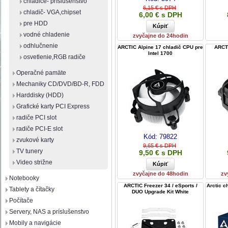
chladiče- príslušenstvo
6,15 € s DPH
chladič- VGA,chipset
6,00 € s DPH
pre HDD
vodné chladenie
zvyčajne do 24hodin
odhlučnenie
ARCTIC Alpine 17 chladič CPU pre
ARCTI
Intel 1700
osvetlenie,RGB radiče
Operačné pamäte
Mechaniky CD/DVD/BD-R, FDD
Harddisky (HDD)
Grafické karty PCI Express
radiče PCI slot
radiče PCI-E slot
Kód:
79822
zvukové karty
9,65 € s DPH
TV tunery
9,50 € s DPH
Video strižne
zvyčajne do 48hodin
zv
Notebooky
ARCTIC Freezer 34 / eSports /
Arctic c
Tablety a čítačky
DUO Upgrade Kit White
Počítače
Servery, NAS a príslušenstvo
Mobily a navigácie