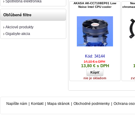
Spotrebná elektronika
AKASA AK-CC7108EP01 Low
No
Noise Intel CPU cooler
chromax.
Obľúbené filtre
Akciové produkty
Gigabyte-akcia
Kód:
34144
14,10 € s DPH
13,80 € s DPH
nie je skladom
zv
Napíšte nám
|
Kontakt
|
Mapa stránok
|
Obchodné podmienky
|
Ochrana oso