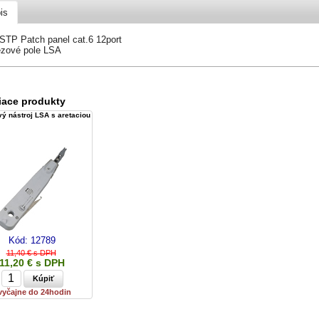
is
 STP Patch panel cat.6 12port
ezové pole LSA
iace produkty
ý nástroj LSA s aretaciou
Kód:
12789
11,40 € s DPH
11,20 € s DPH
vyčajne do 24hodin