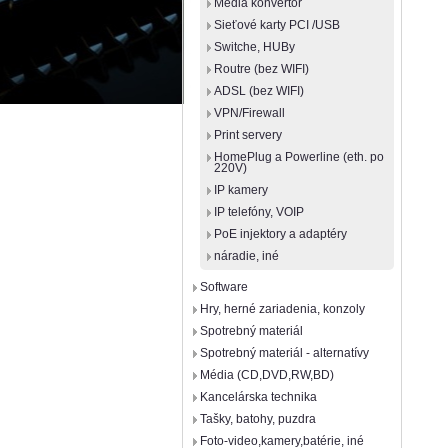
Média konvertor
Sieťové karty PCI /USB
Switche, HUBy
Routre (bez WIFI)
ADSL (bez WIFI)
VPN/Firewall
Print servery
HomePlug a Powerline (eth. po
220V)
IP kamery
IP telefóny, VOIP
PoE injektory a adaptéry
náradie, iné
Software
Hry, herné zariadenia, konzoly
Spotrebný materiál
Spotrebný materiál - alternatívy
Média (CD,DVD,RW,BD)
Kancelárska technika
Tašky, batohy, puzdra
Foto-video,kamery,batérie, iné