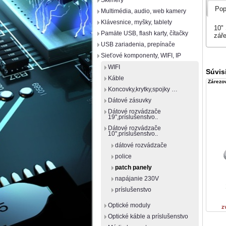
Skenery
Pop
Multimédia, audio, web kamery
Klávesnice, myšky, tablety
10"
Pamäte USB, flash karty, čítačky
zář
USB zariadenia, prepínače
Sieťové komponenty, WIFI, IP
WIFI
Súvis
Káble
Zárezov
Koncovky,krytky,spojky …
Dátové zásuvky
Dátové rozvádzače
19",príslušenstvo..
Dátové rozvádzače
10",príslušenstvo..
dátové rozvádzače
police
patch panely
napájanie 230V
príslušenstvo
Optické moduly
z
Optické káble a príslušenstvo