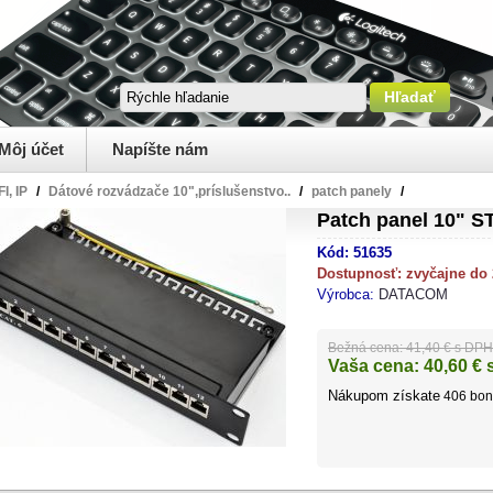
Môj účet
Napíšte nám
I, IP
/
Dátové rozvádzače 10",príslušenstvo..
/
patch panely
/
Patch panel 10" ST
Kód:
51635
Dostupnosť:
zvyčajne do
Výrobca:
DATACOM
Bežná cena:
41,40 € s DPH
Vaša cena:
40,60
€ 
Nákupom získate
406
bon