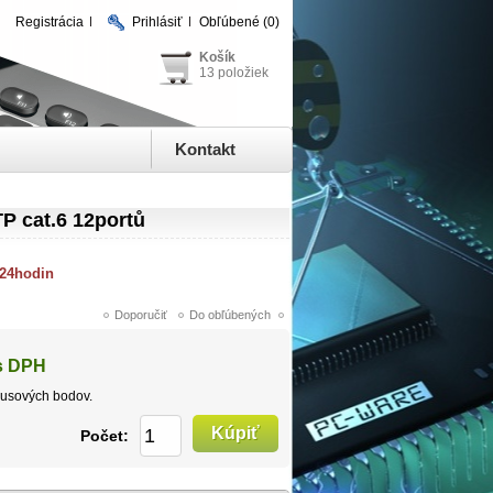
Registrácia
Prihlásiť
Obľúbené
(0)
Košík
13 položiek
Kontakt
P cat.6 12portů
 24hodin
s DPH
usových bodov.
Počet: