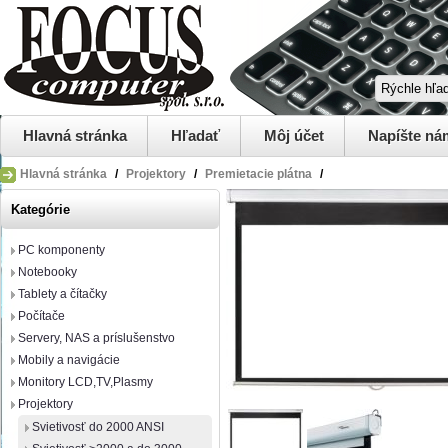
Hlavná stránka
Hľadať
Môj účet
Napíšte ná
Hlavná stránka
/
Projektory
/
Premietacie plátna
/
Kategórie
PC komponenty
Notebooky
Tablety a čítačky
Počítače
Servery, NAS a príslušenstvo
Mobily a navigácie
Monitory LCD,TV,Plasmy
Projektory
Svietivosť do 2000 ANSI