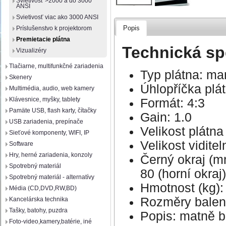
Svietivosť >2000 a do 3000
ANSI
Svietivosť viac ako 3000 ANSI
Popis
Príslušenstvo k projektorom
Premietacie plátna
Technická sp
Vizualizéry
Tlačiarne, multifunkčné zariadenia
Typ plátna: ma
Skenery
Úhlopříčka plá
Multimédia, audio, web kamery
Klávesnice, myšky, tablety
Formát: 4:3
Pamäte USB, flash karty, čítačky
Gain: 1.0
USB zariadenia, prepínače
Velikost plátn
Sieťové komponenty, WIFI, IP
Velikost vidite
Software
Hry, herné zariadenia, konzoly
Černý okraj (mm
Spotrebný materiál
80 (horní okraj)
Spotrebný materiál - alternatívy
Hmotnost (kg): 
Média (CD,DVD,RW,BD)
Rozměry balen
Kancelárska technika
Tašky, batohy, puzdra
Popis: matně bí
Foto-video,kamery,batérie, iné