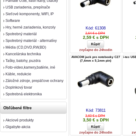
Pamäte USB, flash karty, čítačky
USB zariadenia, prepínače
Sieťové komponenty, WIFI, IP
Software
Hry, herné zariadenia, konzoly
Kód:
61308
2,64 € s DPH
Spotrebný materiál
2,59 € s DPH
Spotrebný materiál - alternatívy
Média (CD,DVD,RW,BD)
zvyčajne do 24hodin
Kancelárska technika
AVACOM jack pro notebooky C27
i-tec US
Tašky, batohy, puzdra
(7,4mm x 5,1mm pin)
Foto-video,kamery,batérie, iné
Káble, redukcie
Záložné zdroje, prepäťove ochrany
Doplnkový tovar
Spotrebná elektronika
Obľúbené filtre
Kód:
73811
3,60 € s DPH
3,50 € s DPH
Akciové produkty
Gigabyte-akcia
zvyčajne do 24hodin
zv