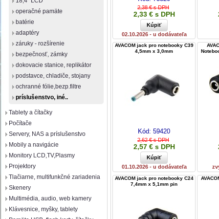
18,4" LCD
2,38 € s DPH
operačné pamäte
2,33 € s DPH
batérie
adaptéry
02.10.2026 - u dodávateľa
záruky - rozšírenie
AVACOM jack pro notebooky C39
AVAC
4,5mm x 3,0mm
Notebo
bezpečnosť, zámky
dokovacie stanice, replikátor
podstavce, chladiče, stojany
ochranné fólie,bezp.filtre
príslušenstvo, iné..
Tablety a čítačky
Počítače
Kód:
59420
Servery, NAS a príslušenstvo
2,62 € s DPH
Mobily a navigácie
2,57 € s DPH
Monitory LCD,TV,Plasmy
Projektory
01.10.2026 - u dodávateľa
zv
Tlačiarne, multifunkčné zariadenia
AVACOM jack pro notebooky C24
AVACOM
7,4mm x 5,1mm pin
Skenery
Multimédia, audio, web kamery
Klávesnice, myšky, tablety