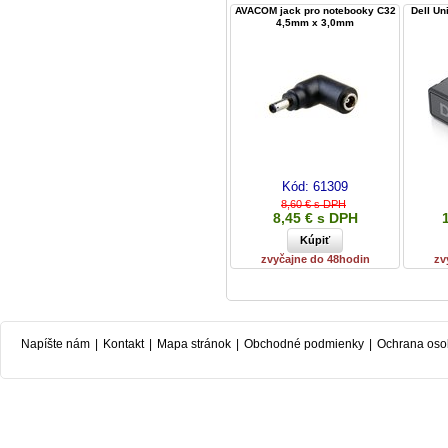
AVACOM jack pro notebooky C32
Dell Un
4,5mm x 3,0mm
Kód:
61309
8,60 € s DPH
8,45 € s DPH
zvyčajne do 48hodin
zv
Napíšte nám
|
Kontakt
|
Mapa stránok
|
Obchodné podmienky
|
Ochrana oso