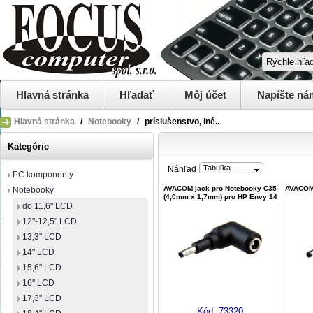
Hlavná stránka
Hľadať
Môj účet
Napíšte ná
Hlavná stránka
/
Notebooky
/
príslušenstvo, iné..
Kategórie
Tabuľka
Náhľad
PC komponenty
AVACOM jack pro Notebooky C35
AVACOM 
Notebooky
(4,0mm x 1,7mm) pro HP Envy 14
do 11,6" LCD
12"-12,5" LCD
13,3" LCD
14" LCD
15,6" LCD
16" LCD
17,3" LCD
Kód:
73320