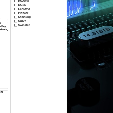
HUAWEI
KOSS
LENOVO
Pioneer
Samsung
n
SONY
L
Swissten
tfóny,
ádanie,
320