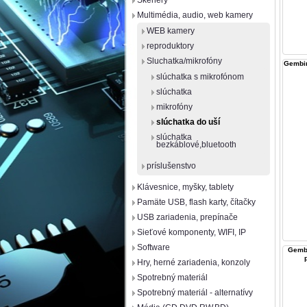
Skenery
Multimédia, audio, web kamery
WEB kamery
reproduktory
Sluchatka/mikrofóny
Gembir
slúchatka s mikrofónom
slúchatka
mikrofóny
slúchatka do uší
slúchatka
bezkáblové,bluetooth
príslušenstvo
Klávesnice, myšky, tablety
Pamäte USB, flash karty, čítačky
USB zariadenia, prepínače
Sieťové komponenty, WIFI, IP
Software
Gembi
Hry, herné zariadenia, konzoly
Spotrebný materiál
Spotrebný materiál - alternatívy