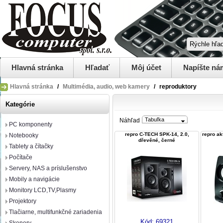
Hlavná stránka
Hľadať
Môj účet
Napíšte ná
Hlavná stránka
/
Multimédia, audio, web kamery
/
reproduktory
Kategórie
Tabuľka
Náhľad
PC komponenty
repro C-TECH SPK-14, 2.0,
repro ak
Notebooky
dřevěné, černé
Tablety a čítačky
Počítače
Servery, NAS a príslušenstvo
Mobily a navigácie
Monitory LCD,TV,Plasmy
Projektory
Tlačiarne, multifunkčné zariadenia
Kód:
69321