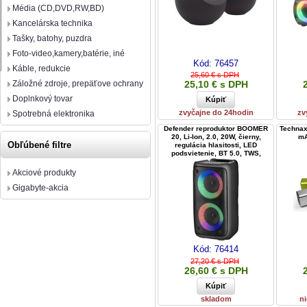
Média (CD,DVD,RW,BD)
Kancelárska technika
Tašky, batohy, puzdra
Foto-video,kamery,batérie, iné
Kód:
76457
Káble, redukcie
25,60 € s DPH
Záložné zdroje, prepäťove ochrany
25,10 € s DPH
Doplnkový tovar
zvyčajne do 24hodin
zv
Spotrebná elektronika
Defender reproduktor BOOMER
Technax
20, Li-Ion, 2.0, 20W, čierny,
mA
Obľúbené filtre
regulácia hlasitosti, LED
podsvietenie, BT 5.0, TWS,
150Hz~18kHz
Akciové produkty
Gigabyte-akcia
Kód:
76414
27,20 € s DPH
26,60 € s DPH
skladom
ni