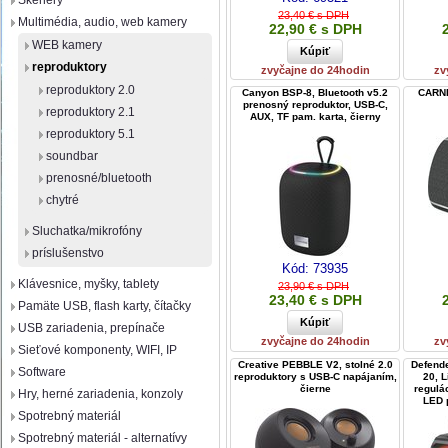
Skenery
23,40 € s DPH
Multimédia, audio, web kamery
22,90 € s DPH
WEB kamery
reproduktory
zvyčajne do 24hodin
zv
reproduktory 2.0
Canyon BSP-8, Bluetooth v5.2
CARNE
prenosný reproduktor, USB-C,
reproduktory 2.1
AUX, TF pam. karta, čierny
reproduktory 5.1
soundbar
prenosné/bluetooth
chytré
Sluchatka/mikrofóny
príslušenstvo
Kód:
73935
Klávesnice, myšky, tablety
23,90 € s DPH
23,40 € s DPH
Pamäte USB, flash karty, čítačky
USB zariadenia, prepínače
zvyčajne do 24hodin
zv
Sieťové komponenty, WIFI, IP
Creative PEBBLE V2, stolné 2.0
Defend
Software
reproduktory s USB-C napájaním,
20, L
čierne
regulác
Hry, herné zariadenia, konzoly
LED p
Spotrebný materiál
Spotrebný materiál - alternatívy