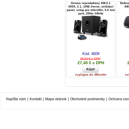
Genius reproduktory SW-2.1
Defen
300X, 2.1, 10W, čierne, ovládací
S80
panel, vstup pre mikrofón, 3,5 mm
jack, 25Hz~18kHz
Kód:
4609
28,00 € s DPH
27,40 € s DPH
zvyčajne do 48hodin
zv
Napíšte nám
|
Kontakt
|
Mapa stránok
|
Obchodné podmienky
|
Ochrana oso