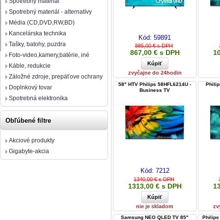
Spotrebný materiál
Spotrebný materiál - alternatívy
Média (CD,DVD,RW,BD)
Kancelárska technika
Kód:
59891
Tašky, batohy, puzdra
885,00 € s DPH
867,00 € s DPH
1
Foto-video,kamery,batérie, iné
Káble, redukcie
zvyčajne do 24hodin
Záložné zdroje, prepäťove ochrany
58" HTV Philips 58HFL6214U -
Phili
Doplnkový tovar
Business TV
Spotrebná elektronika
Obľúbené filtre
Akciové produkty
Gigabyte-akcia
Kód:
7212
1340,00 € s DPH
1313,00 € s DPH
1
nie je skladom
zv
Samsung NEO QLED TV 85"
Philip