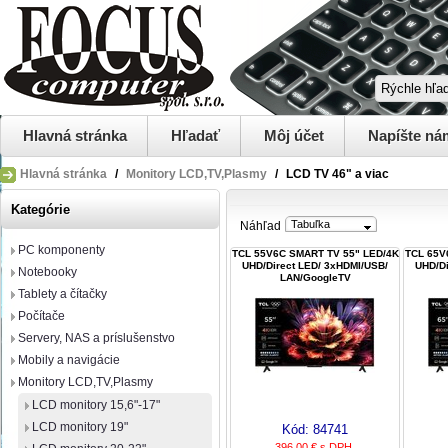
Hlavná stránka
Hľadať
Môj účet
Napíšte ná
Hlavná stránka
/
Monitory LCD,TV,Plasmy
/
LCD TV 46" a viac
Kategórie
Tabuľka
Náhľad
PC komponenty
TCL 55V6C SMART TV 55" LED/4K
TCL 65V
UHD/Direct LED/ 3xHDMI/USB/
UHD/Di
Notebooky
LAN/GoogleTV
Tablety a čítačky
Počítače
Servery, NAS a príslušenstvo
Mobily a navigácie
Monitory LCD,TV,Plasmy
LCD monitory 15,6"-17"
LCD monitory 19"
Kód:
84741
396,00 € s DPH