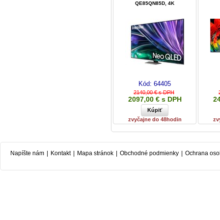
QE85QN85D, 4K
Kód:
64405
2140,00 € s DPH
2097,00 € s DPH
2
zvyčajne do 48hodin
zv
Napíšte nám
|
Kontakt
|
Mapa stránok
|
Obchodné podmienky
|
Ochrana oso