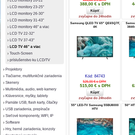
LCD monitory 20-22"
388,00 € s DPH
4
LCD monitory 23-25"
LCD monitory 26-30"
zvyčajne do 24hodin
zv
LCD monitory 31-43"
Samsung QLED TV 65" QE65Q7F,
Samsu
LCD monitory 46" a viac
4K
3840x
LCD TV 22-32"
LCD TV 37-43"
LCD TV 46" a viac
Touch-Screen
príslušenstvo ku LCD/TV
Projektory
Tlačiarne, multifunkčné zariadenia
Kód:
84743
526,00 € s DPH
Skenery
515,00 € s DPH
6
Multimédia, audio, web kamery
Klávesnice, myšky, tablety
zvyčajne do 24hodin
zv
Pamäte USB, flash karty, čítačky
55" LED-TV Samsung 55BU8000
50" HT
HTV
USB zariadenia, prepínače
Sieťové komponenty, WIFI, IP
Software
Hry, herné zariadenia, konzoly