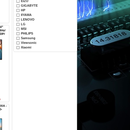
EIZO
GIGABYTE
HP
IIYAMA
LENOVO
LG
4"
MSI
4Hz/
PHILIPS
 DP/
Samsung
Viewsonic
Xiaomi
n
00A -
D-