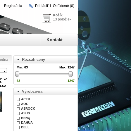
Registrácia
Prihlásiť
Obľúbené
(0)
Košík
13 položiek
Kontakt
Rozsah ceny
ledná
Min:
63
Max:
1247
8" VA
63
1247
1/
VESA
Výrobcovia
ACER
AOC
ASROCK
ASUS
BENQ
DAHUA
DELL