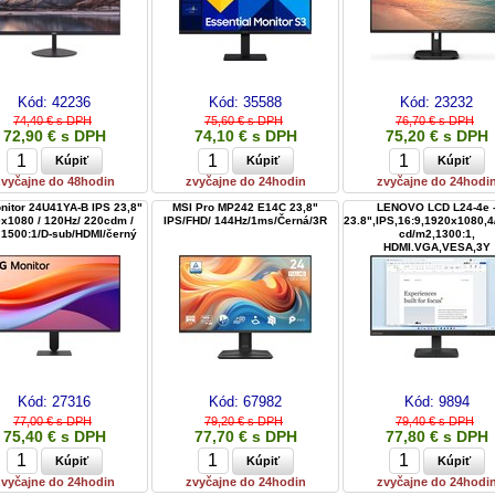
Kód:
42236
Kód:
35588
Kód:
23232
74,40 € s DPH
75,60 € s DPH
76,70 € s DPH
72,90 € s DPH
74,10 € s DPH
75,20 € s DPH
zvyčajne do 48hodin
zvyčajne do 24hodin
zvyčajne do 24hodi
nitor 24U41YA-B IPS 23,8"
MSI Pro MP242 E14C 23,8"
LENOVO LCD L24-4e 
x1080 / 120Hz/ 220cdm /
IPS/FHD/ 144Hz/1ms/Černá/3R
23.8",IPS,16:9,1920x1080,
 1500:1/D-sub/HDMI/černý
cd/m2,1300:1,
HDMI.VGA,VESA,3Y
Kód:
27316
Kód:
67982
Kód:
9894
77,00 € s DPH
79,20 € s DPH
79,40 € s DPH
75,40 € s DPH
77,70 € s DPH
77,80 € s DPH
zvyčajne do 24hodin
zvyčajne do 24hodin
zvyčajne do 24hodi