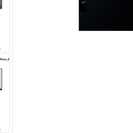
n
-
4/6ms,250
n