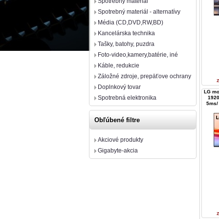
Spotrebný materiál
Spotrebný materiál - alternatívy
Média (CD,DVD,RW,BD)
Kancelárska technika
Tašky, batohy, puzdra
Foto-video,kamery,batérie, iné
Káble, redukcie
Záložné zdroje, prepäťove ochrany
Doplnkový tovar
LG mo
Spotrebná elektronika
1920
5ms/
Obľúbené filtre
Akciové produkty
Gigabyte-akcia