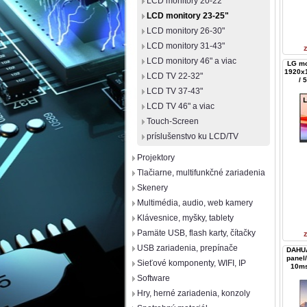
LCD monitory 20-22"
LCD monitory 23-25"
LCD monitory 26-30"
LCD monitory 31-43"
LCD monitory 46" a viac
LG mo
1920x1
LCD TV 22-32"
/ 
LCD TV 37-43"
LCD TV 46" a viac
Touch-Screen
príslušenstvo ku LCD/TV
Projektory
Tlačiarne, multifunkčné zariadenia
Skenery
Multimédia, audio, web kamery
Klávesnice, myšky, tablety
Pamäte USB, flash karty, čítačky
USB zariadenia, prepínače
DAHUA
panel
Sieťové komponenty, WIFI, IP
10ms
Software
Hry, herné zariadenia, konzoly