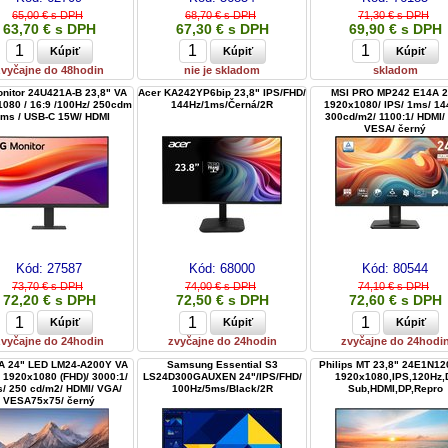
65,00 € s DPH
68,70 € s DPH
71,30 € s DPH
63,70 € s DPH
67,30 € s DPH
69,90 € s DPH
zvyčajne do 48hodin
nie je skladom
skladom
nitor 24U421A-B 23,8" VA
Acer KA242YP6bip 23,8" IPS/FHD/
MSI PRO MP242 E14A 2
080 / 16:9 /100Hz/ 250cdm
144Hz/1ms/Černá/2R
1920x1080/ IPS/ 1ms/ 14
5ms / USB-C 15W/ HDMI
300cd/m2/ 1100:1/ HDMI/
VESA/ černý
Kód:
27587
Kód:
68000
Kód:
80544
73,70 € s DPH
74,00 € s DPH
74,10 € s DPH
72,20 € s DPH
72,50 € s DPH
72,60 € s DPH
zvyčajne do 24hodin
zvyčajne do 24hodin
zvyčajne do 24hodi
 24" LED LM24-A200Y VA
Samsung Essential S3
Philips MT 23,8" 24E1N12
/ 1920x1080 (FHD)/ 3000:1/
LS24D300GAUXEN 24"/IPS/FHD/
1920x1080,IPS,120Hz,
/ 250 cd/m2/ HDMI/ VGA/
100Hz/5ms/Black/2R
Sub,HDMI,DP,Repro
VESA75x75/ černý