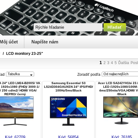
Môj účet
Napíšte nám
y
/
LCD monitory 23-25"
1
2
3
4
5
Ďalšia
Pos
Tabuľka
Od najlacnejších
ľad
Zoradiť podľa
 24" LED LM24-B200S/ VA
Samsung Essential S3
Acer LCD SA242YH1bi 23.
/ 1920x1080 (FHD)/ 3000:1/
LS24D304GAUXEN 24" IPS/FHD/
LED /1920x1080/100M:
/ 250 cd/m2/ HDMI/ VGA/
100Hz/5ms/Black
4ms/250nits/VGA,HDMI/ 
REPRO/ černý
/Black
Kód:
62709
Kód:
56854
Kód:
76185