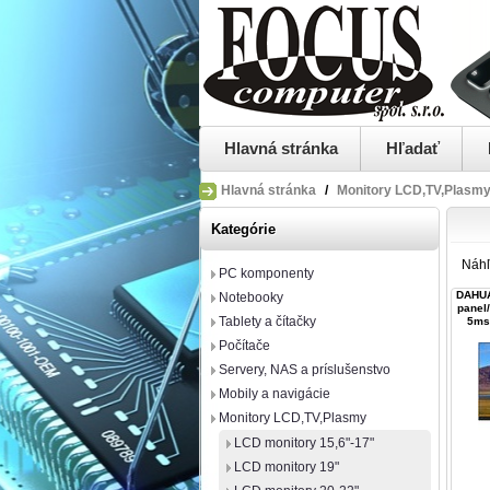
Hlavná stránka
Hľadať
Hlavná stránka
/
Monitory LCD,TV,Plasm
Kategórie
Náh
PC komponenty
DAHUA
Notebooky
panel
Tablety a čítačky
5ms
Počítače
Servery, NAS a príslušenstvo
Mobily a navigácie
Monitory LCD,TV,Plasmy
LCD monitory 15,6"-17"
LCD monitory 19"