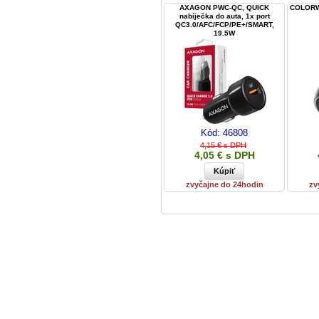
AXAGON PWC-QC, QUICK
COLORWA
nabíječka do auta, 1x port
QC3.0/AFC/FCP/PE+/SMART,
19.5W
Kód:
46808
4,15 € s DPH
4,05 € s DPH
zvyčajne do 24hodin
zv