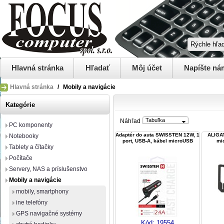
Hlavná stránka
Hľadať
Môj účet
Napíšte ná
Hlavná stránka
/
Mobily a navigácie
Kategórie
Tabuľka
Náhľad
PC komponenty
Adaptér do auta SWISSTEN 12W, 1
ALIGAT
Notebooky
port, USB-A, kábel microUSB
mic
Tablety a čítačky
Počítače
Servery, NAS a príslušenstvo
Mobily a navigácie
mobily, smartphony
ine telefóny
GPS navigačné systémy
Kód:
19554