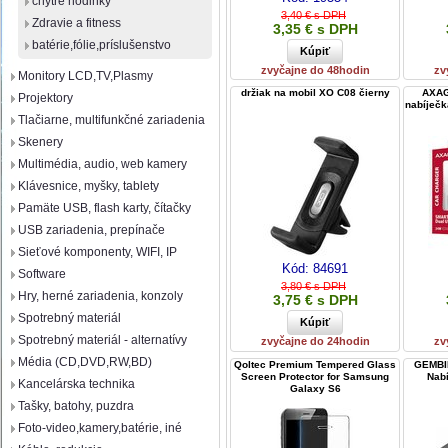
chytré hodinky
3,40 € s DPH
Zdravie a fitness
3,35 € s DPH
batérie,fólie,príslušenstvo
zvyčajne do 48hodin
zv
Monitory LCD,TV,Plasmy
držiak na mobil XO C08 čierny
AXAG
Projektory
nabíječk
Tlačiarne, multifunkčné zariadenia
Skenery
Multimédia, audio, web kamery
Klávesnice, myšky, tablety
Pamäte USB, flash karty, čítačky
USB zariadenia, prepínače
Sieťové komponenty, WIFI, IP
Kód:
84691
Software
3,80 € s DPH
Hry, herné zariadenia, konzoly
3,75 € s DPH
Spotrebný materiál
Spotrebný materiál - alternatívy
zvyčajne do 24hodin
zv
Média (CD,DVD,RW,BD)
Qoltec Premium Tempered Glass
GEMBIR
Screen Protector for Samsung
Nabí
Kancelárska technika
Galaxy S6
Tašky, batohy, puzdra
Foto-video,kamery,batérie, iné