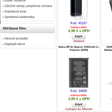
Káble, redukcie
Záložné zdroje, prepäťove ochrany
Doplnkový tovar
Spotrebná elektronika
Kód:
45167
4,00 € s DPH
Obľúbené filtre
3,90 € s DPH
Akciové produkty
skladom
Gigabyte-akcia
Nokia BP-4L Baterie 1500mAh Li-
GEM
Polymer (OEM)
Nabíja
Kód:
34400
4,05 € s DPH
3,95 € s DPH
zvyčajne do 24hodin