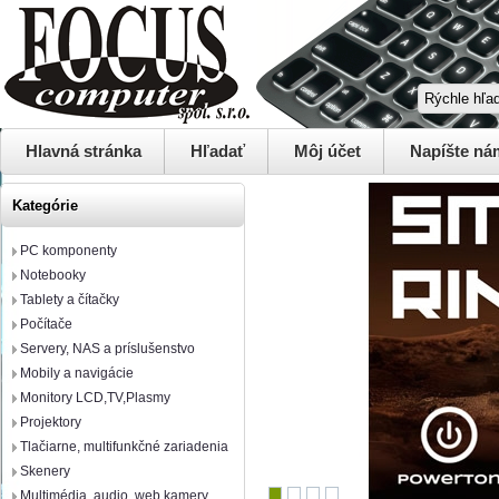
Hlavná stránka
Hľadať
Môj účet
Napíšte ná
Kategórie
PC komponenty
Notebooky
Tablety a čítačky
Počítače
Servery, NAS a príslušenstvo
Mobily a navigácie
Monitory LCD,TV,Plasmy
Projektory
Tlačiarne, multifunkčné zariadenia
Skenery
Multimédia, audio, web kamery