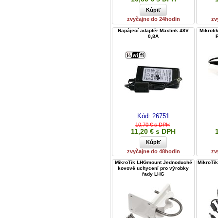
zvyčajne do 24hodin
zv
Napájecí adaptér Maxlink 48V
Mikroti
0,8A
Kód:
26751
10,70 € s DPH
11,20 € s DPH
zvyčajne do 48hodin
zv
MikroTik LHGmount Jednoduché
MikroTik
kovové uchycení pro výrobky
řady LHG