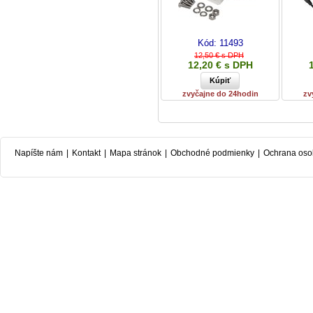
Kód:
11493
12,50 € s DPH
12,20 € s DPH
zvyčajne do 24hodin
zv
Napíšte nám
|
Kontakt
|
Mapa stránok
|
Obchodné podmienky
|
Ochrana oso