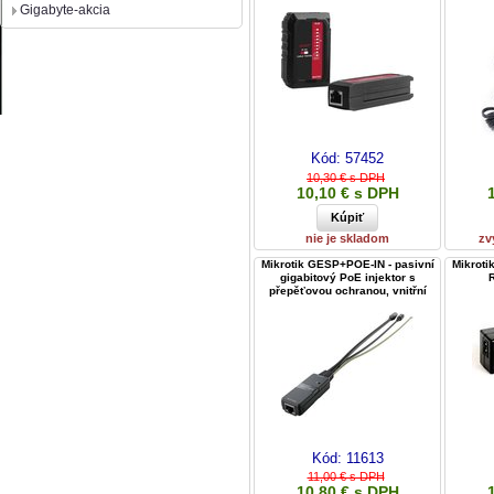
Gigabyte-akcia
Kód:
57452
10,30 € s DPH
10,10 € s DPH
nie je skladom
zv
Mikrotik GESP+POE-IN - pasivní
Mikroti
gigabitový PoE injektor s
přepěťovou ochranou, vnitřní
Kód:
11613
11,00 € s DPH
10,80 € s DPH