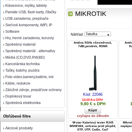
Klávesnice, myšky, tablety
Pamäte USB, flash karty, čítačky
MIKROTIK
USB zariadenia, prepínače
Sieťové komponenty, WIFI, IP
Software
Tabuľka
Náhľad
Hry, herné zariadenia, konzoly
Anténa 5GHz všesměrová,
Anté
Spotrebný materiál
7dBi,pendrek, RSMA
9
Spotrebný materiál - alternatívy
Média (CD,DVD,RW,BD)
Kancelárska technika
Tašky, batohy, puzdra
Foto-video,kamery,batérie, iné
Káble, redukcie
Záložné zdroje, prepäťove ochrany
Kód:
22046
Doplnkový tovar
10,00 € s DPH
Spotrebná elektronika
9,80 € s DPH
zvyčajne do 24hodin
Obľúbené filtre
W-star Kabelový tester RJ45
Mikro
WSNF466, ochrana proti přepětí,
napájac
Akciové produkty
STP, UTP, Cat5e, Cat7