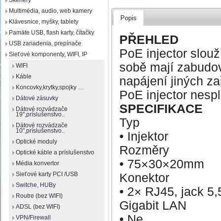
Skenery
Multimédia, audio, web kamery
Popis
Klávesnice, myšky, tablety
Pamäte USB, flash karty, čítačky
PŘEHLED
USB zariadenia, prepínače
PoE injector slouž
Sieťové komponenty, WIFI, IP
sobě mají zabudov
WIFI
Káble
napájení jiných za
Koncovky,krytky,spojky …
PoE injector nespl
Dátové zásuvky
SPECIFIKACE
Dátové rozvádzače
19",príslušenstvo..
Typ
Dátové rozvádzače
10",príslušenstvo..
• Injektor
Optické moduly
Rozměry
Optické káble a príslušenstvo
• 75×30×20mm
Média konvertor
Sieťové karty PCI /USB
Konektor
Switche, HUBy
• 2× RJ45, jack 
Routre (bez WIFI)
Gigabit LAN
ADSL (bez WIFI)
• Ne
VPN/Firewall