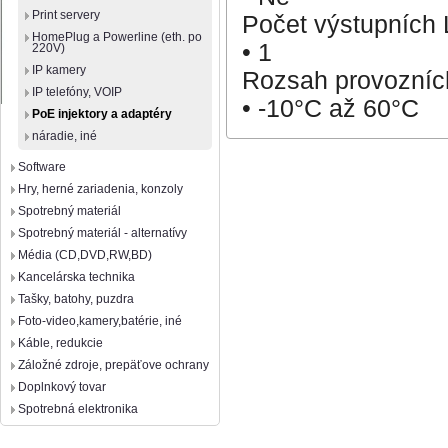
Print servery
Počet výstupních
HomePlug a Powerline (eth. po
• 1
220V)
IP kamery
Rozsah provozních
IP telefóny, VOIP
• -10°C až 60°C
PoE injektory a adaptéry
náradie, iné
Software
Hry, herné zariadenia, konzoly
Spotrebný materiál
Spotrebný materiál - alternatívy
Média (CD,DVD,RW,BD)
Kancelárska technika
Tašky, batohy, puzdra
Foto-video,kamery,batérie, iné
Káble, redukcie
Záložné zdroje, prepäťove ochrany
Doplnkový tovar
Spotrebná elektronika