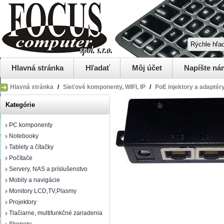
Hlavná stránka
Hľadať
Môj účet
Napíšte ná
Hlavná stránka
/
Sieťové komponenty, WIFI, IP
/
PoE injektory a adaptér
Kategórie
PC komponenty
Notebooky
Tablety a čítačky
Počítače
Servery, NAS a príslušenstvo
Mobily a navigácie
Monitory LCD,TV,Plasmy
Projektory
Tlačiarne, multifunkčné zariadenia