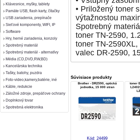
• Vstupný zásobní
Klávesnice, myšky, tablety
• Priložený toner 
Pamäte USB, flash karty, čítačky
výtažnostou maxi
USB zariadenia, prepínače
Spotrebný materiá
Sieťové komponenty, WIFI, IP
Software
toner TN-2590, 1.
Hry, herné zariadenia, konzoly
toner TN-2590XL, 
Spotrebný materiál
valec DR-2590, 15
Spotrebný materiál - alternatívy
Média (CD,DVD,RW,BD)
Kancelárska technika
Tašky, batohy, puzdra
Súvisiace produkty
Foto-video,kamery,batérie, iné
Brother - DR2590, optická
toner 
Káble, redukcie
jednotka, 15 000 stran
L2402
L2
Záložné zdroje, prepäťove ochrany
Doplnkový tovar
Spotrebná elektronika
Kód:
24499