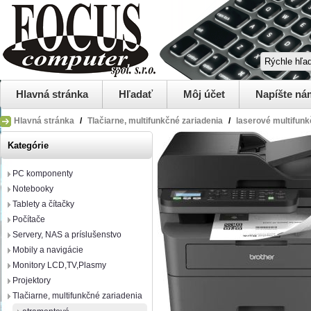
Hlavná stránka
Hľadať
Môj účet
Napíšte ná
Hlavná stránka
/
Tlačiarne, multifunkčné zariadenia
/
laserové multifun
Kategórie
PC komponenty
Notebooky
Tablety a čítačky
Počítače
Servery, NAS a príslušenstvo
Mobily a navigácie
Monitory LCD,TV,Plasmy
Projektory
Tlačiarne, multifunkčné zariadenia