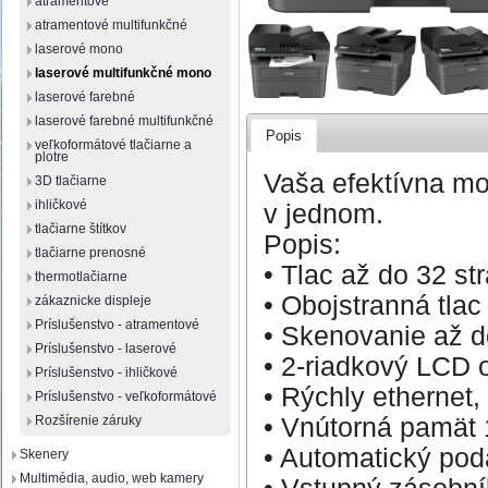
atramentové
atramentové multifunkčné
laserové mono
laserové multifunkčné mono
laserové farebné
laserové farebné multifunkčné
Popis
veľkoformátové tlačiarne a
plotre
Vaša efektívna mo
3D tlačiarne
ihličkové
v jednom.
tlačiarne štítkov
Popis:
tlačiarne prenosné
• Tlac až do 32 st
thermotlačiarne
• Obojstranná tlac
zákaznicke displeje
Príslušenstvo - atramentové
• Skenovanie až d
Príslušenstvo - laserové
• 2-riadkový LCD 
Príslušenstvo - ihličkové
• Rýchly ethernet
Príslušenstvo - veľkoformátové
• Vnútorná pamät
Rozšírenie záruky
• Automatický pod
Skenery
Multimédia, audio, web kamery