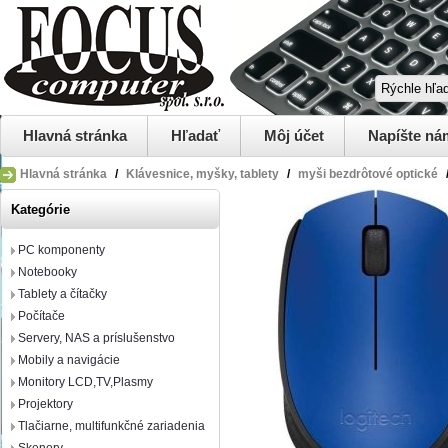
Hlavná stránka
Hľadať
Môj účet
Napíšte ná
Hlavná stránka
/
Klávesnice, myšky, tablety
/
myši bezdrôtové optické
Kategórie
PC komponenty
Notebooky
Tablety a čítačky
Počítače
Servery, NAS a príslušenstvo
Mobily a navigácie
Monitory LCD,TV,Plasmy
Projektory
Tlačiarne, multifunkčné zariadenia