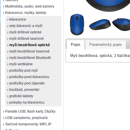
Skenery
Multimédia, audio, web kamery
Klávesnice, myšky, tablety
klávesnice
sety klávesníc a myší
myši drôtové optické
myši drôtové laserové
Popis
Parametrický popis
myši bezdrôtové optické
myši bezdrôtové laserové
Myš bezdrôtová, optická, 2 tlačítka
myši bezdrôtové Bluetooth
myši vertikálne
podložky pod myš
podložky pred klávesnicu
podložky pod zápestie
trackball, presenter
grafické tablety
polepky na klavesnicu
Pamäte USB, flash karty, čítačky
USB zariadenia, prepínače
Sieťové komponenty, WIFI, IP