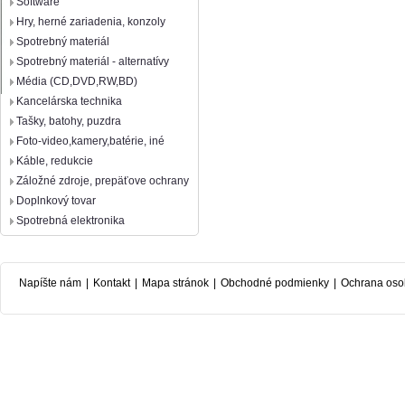
Software
Hry, herné zariadenia, konzoly
Spotrebný materiál
Spotrebný materiál - alternatívy
Média (CD,DVD,RW,BD)
Kancelárska technika
Tašky, batohy, puzdra
Foto-video,kamery,batérie, iné
Káble, redukcie
Záložné zdroje, prepäťove ochrany
Doplnkový tovar
Spotrebná elektronika
Napíšte nám
|
Kontakt
|
Mapa stránok
|
Obchodné podmienky
|
Ochrana oso