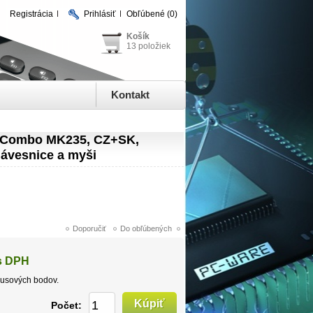
Registrácia
Prihlásiť
Obľúbené
(0)
Košík
13 položiek
Kontakt
s Combo MK235, CZ+SK,
lávesnice a myši
s DPH
usových bodov.
Počet: