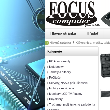
Hlavná stránka
Hľadať
Hlavná stránka
/
Klávesnice, myšky, tabl
Kategórie
PC komponenty
Notebooky
Tablety a čítačky
Počítače
Servery, NAS a príslušenstvo
Mobily a navigácie
Monitory LCD,TV,Plasmy
Projektory
Tlačiarne, multifunkčné zariadenia