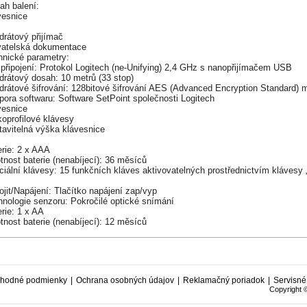
ah balení:
vesnice
š
drátový přijímač
vatelská dokumentace
hnické parametry:
připojení: Protokol Logitech (ne-Unifying) 2,4 GHz s nanopřijímačem USB
drátový dosah: 10 metrů (33 stop)
drátové šifrování: 128bitové šifrování AES (Advanced Encryption Standard) 
pora softwaru: Software SetPoint společnosti Logitech
vesnice
oprofilové klávesy
tavitelná výška klávesnice
erie: 2 x AAA
tnost baterie (nenabíjecí): 36 měsíců
iální klávesy: 15 funkčních kláves aktivovatelných prostřednictvím klávesy „
š
ojit/Napájení: Tlačítko napájení zap/vyp
hnologie senzoru: Pokročilé optické snímání
rie: 1 x AA
tnost baterie (nenabíjecí): 12 měsíců
hodné podmienky
|
Ochrana osobných údajov
|
Reklamačný poriadok
|
Servisné
Copyright 