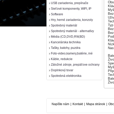
Obs
USB zariadenia, prepínače
Klá
Sieťové komponenty, WIFI, IP
My
Bez
Software
Uži
Hry, herné zariadenia, konzoly
Tec
Typ 
Spotrebný materiál
Bez
Spotrebný materiál - alternatívy
Bez
Pod
Média (CD,DVD,RW,BD)
Klá
Kancelárska technika
Nízk
Nas
Tašky, batohy, puzdra
Foto-video,kamery,batérie, iné
Bat
Káble, redukcie
Živo
Spec
Záložné zdroje, prepäťove ochrany
My
Doplnkový tovar
Přip
Tec
Spotrebná elektronika
Bate
Živo
Napíšte nám
|
Kontakt
|
Mapa stránok
|
Obc