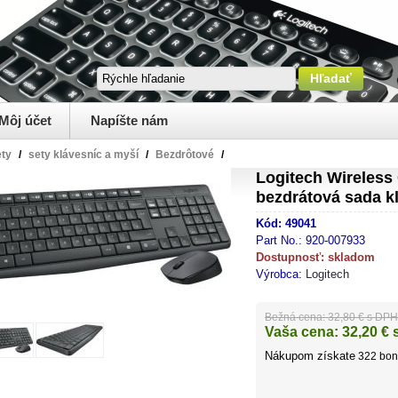
Môj účet
Napíšte nám
ety
/
sety klávesníc a myší
/
Bezdrôtové
/
Logitech Wireles
bezdrátová sada k
Kód:
49041
Part No.:
920-007933
Dostupnosť:
skladom
Výrobca:
Logitech
Bežná cena:
32,80 € s DPH
Vaša cena:
32,20
€ 
Nákupom získate
322
bon