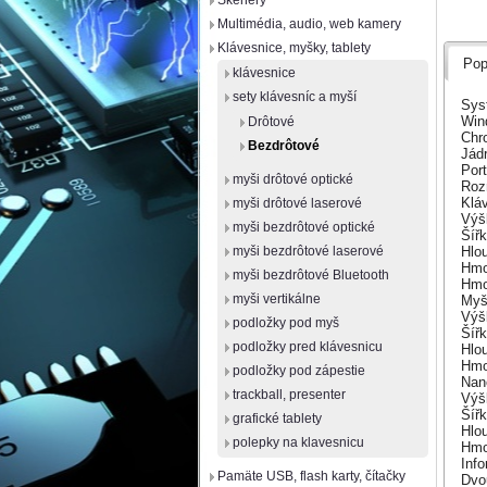
Skenery
Multimédia, audio, web kamery
Klávesnice, myšky, tablety
Pop
klávesnice
sety klávesníc a myší
Sys
Win
Drôtové
Ch
Bezdrôtové
Jád
Por
myši drôtové optické
Roz
Klá
myši drôtové laserové
Výš
myši bezdrôtové optické
Šířk
Hlo
myši bezdrôtové laserové
Hmot
myši bezdrôtové Bluetooth
Hmot
myši vertikálne
My
Výš
podložky pod myš
Šířk
podložky pred klávesnicu
Hlo
Hmot
podložky pod zápestie
Nan
trackball, presenter
Výš
Šířk
grafické tablety
Hlou
polepky na klavesnicu
Hmot
Inf
Pamäte USB, flash karty, čítačky
Dvo