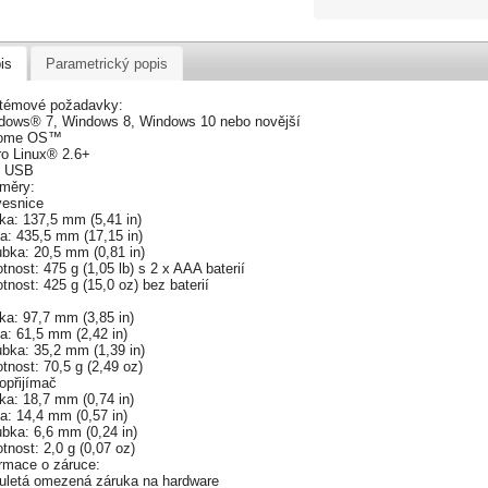
is
Parametrický popis
témové požadavky:
dows® 7, Windows 8, Windows 10 nebo novější
rome OS™
ro Linux® 2.6+
t USB
měry:
vesnice
ka: 137,5 mm (5,41 in)
a: 435,5 mm (17,15 in)
ubka: 20,5 mm (0,81 in)
nost: 475 g (1,05 lb) s 2 x AAA baterií
nost: 425 g (15,0 oz) bez baterií
š
ka: 97,7 mm (3,85 in)
a: 61,5 mm (2,42 in)
ubka: 35,2 mm (1,39 in)
nost: 70,5 g (2,49 oz)
opřijímač
ka: 18,7 mm (0,74 in)
a: 14,4 mm (0,57 in)
bka: 6,6 mm (0,24 in)
nost: 2,0 g (0,07 oz)
ormace o záruce:
uletá omezená záruka na hardware