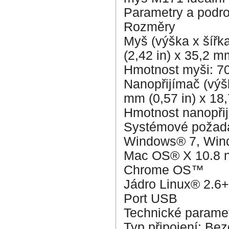
Parametry a podro
Rozměry
Myš (výška x šířk
(2,42 in) x 35,2 m
Hmotnost myši: 70,
Nanopřijímač (výšk
mm (0,57 in) x 18,
Hmotnost nanopřij
Systémové požad
Windows® 7, Wind
Mac OS® X 10.8 n
Chrome OS™
Jádro Linux® 2.6+
Port USB
Technické parame
Typ připojení: Be