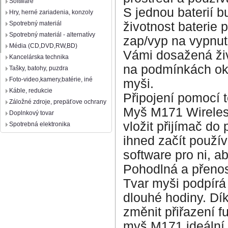
Software
S jednou baterií b
Hry, herné zariadenia, konzoly
životnost baterie p
Spotrebný materiál
Spotrebný materiál - alternatívy
zap/vyp na vypnut
Média (CD,DVD,RW,BD)
Vámi dosažená živo
Kancelárska technika
na podmínkách ok
Tašky, batohy, puzdra
Foto-video,kamery,batérie, iné
myši.
Káble, redukcie
Připojení pomocí 
Záložné zdroje, prepäťove ochrany
Myš M171 Wireless
Doplnkový tovar
vložit přijímač d
Spotrebná elektronika
ihned začít použí
software pro ni, ab
Pohodlná a přeno
Tvar myši podpírá 
dlouhé hodiny. Dí
změnit přiřazení f
myš M171 ideální n