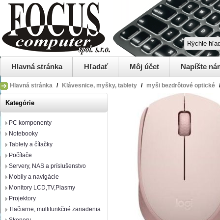
Hlavná stránka
Hľadať
Môj účet
Napíšte ná
Hlavná stránka
/
Klávesnice, myšky, tablety
/
myši bezdrôtové optické
Kategórie
PC komponenty
Notebooky
Tablety a čítačky
Počítače
Servery, NAS a príslušenstvo
Mobily a navigácie
Monitory LCD,TV,Plasmy
Projektory
Tlačiarne, multifunkčné zariadenia