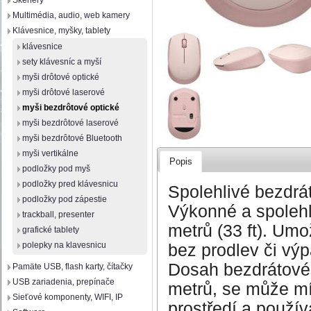
Skenery
Multimédia, audio, web kamery
Klávesnice, myšky, tablety
klávesnice
sety klávesníc a myší
myši drôtové optické
myši drôtové laserové
myši bezdrôtové optické
myši bezdrôtové laserové
myši bezdrôtové Bluetooth
myši vertikálne
Popis
podložky pod myš
podložky pred klávesnicu
Spolehlivé bezdrá
podložky pod zápestie
Výkonné a spolehl
trackball, presenter
metrů (33 ft). Umo
grafické tablety
polepky na klavesnicu
bez prodlev či vý
Dosah bezdrátovéh
Pamäte USB, flash karty, čítačky
USB zariadenia, prepínače
metrů, se může mír
Sieťové komponenty, WIFI, IP
prostředí a použív