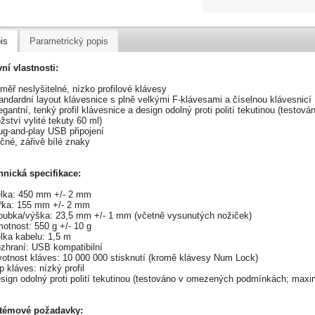
is
Parametrický popis
ní vlastnosti:
měř neslyšitelné, nízko profilové klávesy
andardní layout klávesnice s plně velkými F-klávesami a číselnou klávesnicí
egantní, tenký profil klávesnice a design odolný proti polití tekutinou (tes
ství vylité tekuty 60 ml)
ug-and-play USB připojení
čné, zářivě bílé znaky
hnická specifikace:
élka: 450 mm +/- 2 mm
ířka: 155 mm +/- 2 mm
loubka/výška: 23,5 mm +/- 1 mm (včetně vysunutých nožiček)
otnost: 550 g +/- 10 g
lka kabelu: 1,5 m
ozhraní: USB kompatibilní
ivotnost kláves: 10 000 000 stisknutí (kromě klávesy Num Lock)
p kláves: nízký profil
sign odolný proti polití tekutinou (testováno v omezených podmínkách; maxim
témové požadavky: