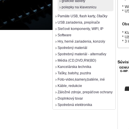
grafické tablety
* W
polepky na klavesnicu
* U
Pamäte USB, flash karty, čítačky
USB zariadenia, prepínače
Obs
Sieťové komponenty, WIFI, IP
* K
Software
* U
* 3 
Hry, herné zariadenia, konzoly
Spotrebný materiál
Spotrebný materiál - alternatívy
Média (CD,DVD,RW,BD)
Súvis
Kancelárska technika
GENIUS
G-WP 
Tašky, batohy, puzdra
Foto-video,kamery,batérie, iné
Káble, redukcie
Záložné zdroje, prepäťove ochrany
Doplnkový tovar
Spotrebná elektronika