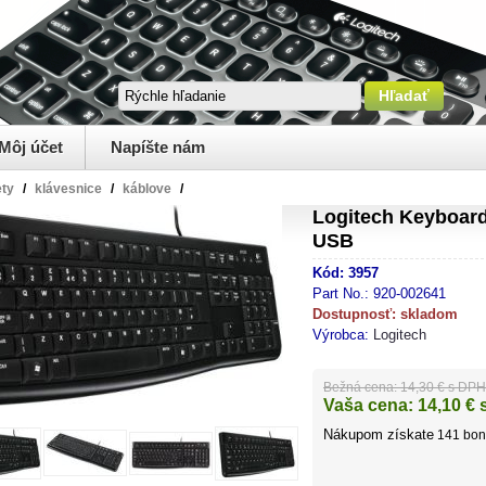
Môj účet
Napíšte nám
ety
/
klávesnice
/
káblove
/
Logitech Keyboard
USB
Kód:
3957
Part No.:
920-002641
Dostupnosť:
skladom
Výrobca:
Logitech
Bežná cena:
14,30 € s DPH
Vaša cena:
14,10
€ 
Nákupom získate
141
bon