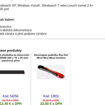
indows® XP, Windows Vista®, Windows® 7 nebo Linux® kernel 2.6+
SB port
ah balení:
lávesnice
živatelská dokumentace
letá záruka a plná podpora výrobce
iace produkty
 předložka ke klávesnici
Kensington podložka Duo Gel
200M/ 440 x 70 x 25 mm/
Wrist Rest Wave bordova
paměťová pěna
Kód:
54256
Kód:
13831
12,70 € s DPH
23,20 € s DPH
12,40 € s DPH
22,80 € s DPH