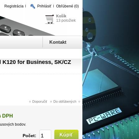
Registrácia
Prihlásiť
Obľúbené
(0)
Košík
13 položiek
Kontakt
 K120 for Business, SK/CZ
s DPH
usových bodov.
Počet: