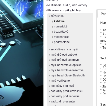
Skenery
Multimédia, audio, web kamery
Klávesnice, myšky, tablety
Pop
klávesnice
káblove
Hlav
numerické
* Té
bezdrôtové
* St
* El
mechanické
množ
podsvietené
* Pl
* Tu
sety klávesníc a myší
myši drôtové optické
Tec
myši drôtové laserové
myši bezdrôtové optické
* D
* Š
myši bezdrôtové laserové
* H
myši bezdrôtové Bluetooth
* Hm
* Dé
myši vertikálne
* R
podložky pod myš
* Ž
* Ty
podložky pred klávesnicu
* De
podložky pod zápestie
trackball, presenter
Sys