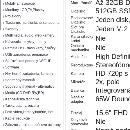
Až 32GB 
Max. Pamäť
Mobily a navigácie
512GB SSD
Monitory LCD,TV,Plasmy
Úložisko
Projektory
Podporované
Jeden disk
Úložisko
Tlačiarne, multifunkčné zariadenia
Slot pre
Jeden M.2 
Skenery
Úložisko
Multimédia, audio, web kamery
Karta čítačky
Nie
kariet
Klávesnice, myšky, tablety
Optická
Nie
Pamäte USB, flash karty, čítačky
mechanika
USB zariadenia, prepínače
High Defin
Audio čip
Sieťové komponenty, WIFI, IP
Stereofónn
Reproduktory
Software
HD 720p s 
Kamera
Hry, herné zariadenia, konzoly
2x, pole
Spotrebný materiál
Mikrofón
Spotrebný materiál - alternatívy
Integrova
Baterka
Média (CD,DVD,RW,BD)
Napájací
65W Round 
Kancelárska technika
adaptér
Tašky, batohy, puzdra
15.6" FHD 
Foto-video,kamery,batérie, iné
Displej
Káble, redukcie
Dotyková
Nie
obrazovka
Záložné zdroje, prepäťove ochrany