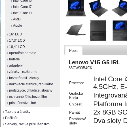
Intel Core i5
Intel Core i7
Intel Core i9
AMD
Apple
16" LCD
17,3" LCD
18,4" LCD
Popis
operačné pamäte
batérie
Lenovo V15 G5 IRL
adaptéry
83GW00B4CK
záruky - rozšírenie
Intel Core 
bezpečnosť, zámky
Procesor
dokovacie stanice, replikátor
4.5GHz, E-
podstavce, chladiče, stojany
Grafická
Integrovan
ochranné fólie,bezp.filtre
Karta
Platforma 
príslušenstvo, iné..
Chipset
2x 8GB S
Tablety a čítačky
Pamäť
Počítače
Pamäťové
Dva sloty
sloty
Servery, NAS a príslušenstvo