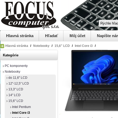
Hlavná stránka
Hľadať
Môj účet
Napíšte ná
Hlavná stránka
/
Notebooky
/
15,6" LCD
/
Intel Core i3
/
Kategórie
PC komponenty
Notebooky
do 11,6" LCD
12"-12,5" LCD
13,3" LCD
14" LCD
15,6" LCD
Intel Pentium
Intel Core i3