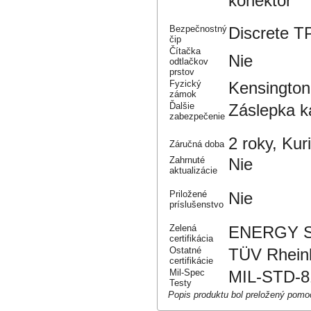
konektor
Bezpečnostný
Discrete T
čip
Čítačka
Nie
odtlačkov
prstov
Fyzický
Kensington
zámok
Ďalšie
Záslepka 
zabezpečenie
2 roky, Kur
Záručná doba
Zahrnuté
Nie
aktualizácie
Priložené
Nie
príslušenstvo
Zelená
ENERGY ST
certifikácia
Ostatné
TÜV Rheinl
certifikácie
Mil-Spec
MIL-STD-81
Testy
Popis produktu bol preložený pomo