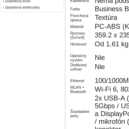
Nemá podsv
Klávesnica
Doplnkový tovar
Business B
Spotrebná elektronika
Farba
Povrchová
Textúra
úprava
PC-ABS (Kr
Materiál
Rozmery
359.2 x 23
(ŠxVxH)
Od 1.61 kg
Hmotnosť
Operačný
Nie
systém
Dodávaný
Nie
softvér
100/1000M
Ethernet
WLAN +
Wi-Fi 6, 8
Bluetooth
2x USB-A 
5Gbps / US
Štandardné
a DisplayP
porty
/ mikrofón