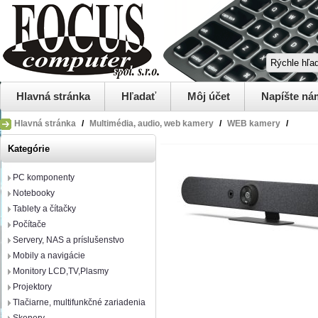
Hlavná stránka
Hľadať
Môj účet
Napíšte ná
Hlavná stránka
/
Multimédia, audio, web kamery
/
WEB kamery
/
Kategórie
PC komponenty
Notebooky
Tablety a čítačky
Počítače
Servery, NAS a príslušenstvo
Mobily a navigácie
Monitory LCD,TV,Plasmy
Projektory
Tlačiarne, multifunkčné zariadenia