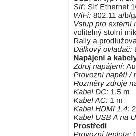
Síť:
Síť Ethernet 1
WiFi:
802.11 a/b/g
Vstup pro externí 
volitelný stolní m
Rally a prodlužova
Dálkový ovladač:
B
Napájení a kabel
Zdroj napájení:
Au
Provozní napětí / 
Rozměry zdroje na
Kabel DC:
1,5 m
Kabel AC:
1 m
Kabel HDMI 1.4:
2
Kabel USB A na U
Prostředí
Provozní teplota:
0