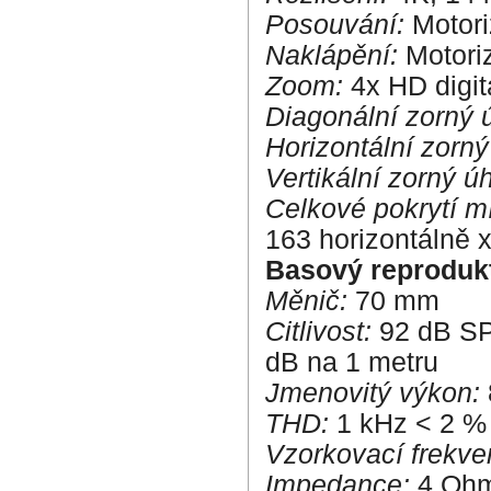
Posouvání:
Motori
Naklápění:
Motori
Zoom:
4x HD digit
Diagonální zorný 
Horizontální zorný
Vertikální zorný úh
Celkové pokrytí mí
163 horizontálně x
Basový reproduk
Měnič:
70 mm
Citlivost:
92 dB SPL
dB na 1 metru
Jmenovitý výkon:
THD:
1 kHz < 2 % 
Vzorkovací frekve
Impedance:
4 Oh