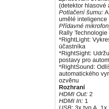
(detektor hlasové a
Potlačení šumu:
Al
umělé inteligence
Přídavné mikrofon
Rally Technologie
*RightLight: Vykre
účastníka
*RightSight: Udržu
postavy pro autom
*RightSound: Odli
automatického vyr
ozvěnu
Rozhraní
HDMI Out:
2
HDMI In:
1
USB:
3x typ A, 1x