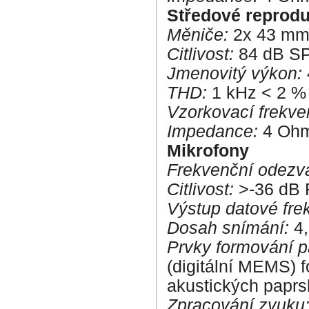
Středové reprodu
Měniče:
2x 43 m
Citlivost:
84 dB SP
Jmenovitý výkon:
THD:
1 kHz < 2 % 
Vzorkovací frekve
Impedance:
4 Oh
Mikrofony
Frekvenční odezv
Citlivost:
>-36 dB F
Výstup datové fre
Dosah snímání:
4,
Prvky formování p
(digitální MEMS) f
akustických paprs
Zpracování zvuku