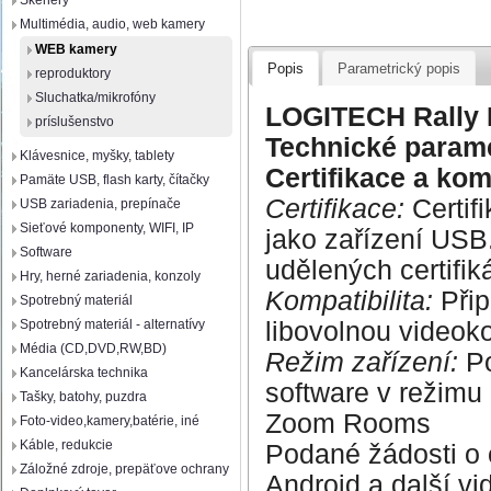
Skenery
Multimédia, audio, web kamery
WEB kamery
Popis
Parametrický popis
reproduktory
Sluchatka/mikrofóny
LOGITECH Rally 
príslušenstvo
Technické param
Klávesnice, myšky, tablety
Certifikace a komp
Pamäte USB, flash karty, čítačky
Certifikace:
Certif
USB zariadenia, prepínače
Sieťové komponenty, WIFI, IP
jako zařízení USB
Software
udělených certifik
Hry, herné zariadenia, konzoly
Kompatibilita:
Přip
Spotrebný materiál
libovolnou videoko
Spotrebný materiál - alternatívy
Média (CD,DVD,RW,BD)
Režim zařízení:
Po
Kancelárska technika
software v režimu 
Tašky, batohy, puzdra
Zoom Rooms
Foto-video,kamery,batérie, iné
Káble, redukcie
Podané žádosti o 
Záložné zdroje, prepäťove ochrany
Android a další vi