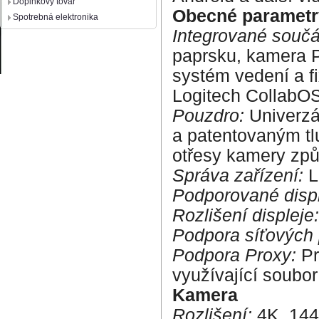
Doplnkový tovar
Obecné parametr
Spotrebná elektronika
Integrované součá
paprsku, kamera PT
systém vedení a fi
Logitech CollabO
Pouzdro:
Univerzá
a patentovaným tl
otřesy kamery způ
Správa zařízení:
L
Podporované displ
Rozlišení displeje:
Podpora síťových 
Podpora Proxy:
Pr
využívající soubo
Kamera
Rozlišení:
4K, 144