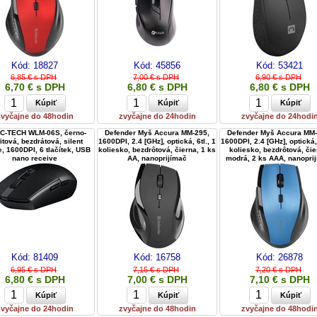
Kód:
18827
Kód:
45856
Kód:
53421
6,85 € s DPH
7,00 € s DPH
6,90 € s DPH
6,70 € s DPH
6,80 € s DPH
6,80 € s DPH
zvyčajne do 48hodin
zvyčajne do 24hodin
zvyčajne do 24hodi
C-TECH WLM-06S, černo-
Defender Myš Accura MM-295,
Defender Myš Accura MM-
itová, bezdrátová, silent
1600DPI, 2.4 [GHz], optická, 6tl., 1
1600DPI, 2.4 [GHz], optická, 
, 1600DPI, 6 tlačítek, USB
koliesko, bezdrôtová, čierna, 1 ks
koliesko, bezdrôtová, čie
nano receive
AA, nanoprijímač
modrá, 2 ks AAA, nanopri
Kód:
81409
Kód:
16758
Kód:
26878
6,95 € s DPH
7,15 € s DPH
7,20 € s DPH
6,80 € s DPH
7,00 € s DPH
7,10 € s DPH
zvyčajne do 24hodin
zvyčajne do 48hodin
zvyčajne do 48hodi