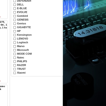
DEFENDER
DELL
E-BLUE
EVOLVE
Gembird
n
GENESIS
275,
Genius
6tl., 1
GIGABYTE
a, 1 ks
HP
Kensington
LENOVO
Logitech
Marvo
Microsoft
MODE COM
Natec
PHILIPS
RAZER
TRUST
Xiaomi
n
Natec
á