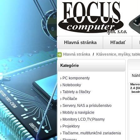
Hlavná stránka
Hľadať
Hlavná stránka
/
Klávesnice, myšky, tabl
Kategórie
Náh
PC komponenty
Marvo
Notebooky
2.4 [GH
Tablety a čítačky
bezdr
Počítače
Servery, NAS a príslušenstvo
Mobily a navigácie
Monitory LCD,TV,Plasmy
Projektory
Tlačiarne, multifunkčné zariadenia