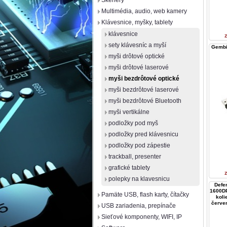
Skenery
Multimédia, audio, web kamery
Klávesnice, myšky, tablety
klávesnice
sety klávesníc a myší
Gembi
myši drôtové optické
myši drôtové laserové
myši bezdrôtové optické
myši bezdrôtové laserové
myši bezdrôtové Bluetooth
myši vertikálne
podložky pod myš
podložky pred klávesnicu
podložky pod zápestie
trackball, presenter
grafické tablety
polepky na klavesnicu
Defe
1600DPI
Pamäte USB, flash karty, čítačky
koli
červen
USB zariadenia, prepínače
Sieťové komponenty, WIFI, IP