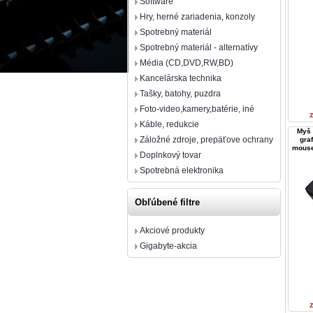
Software
Hry, herné zariadenia, konzoly
Spotrebný materiál
Spotrebný materiál - alternatívy
Média (CD,DVD,RW,BD)
Kancelárska technika
Tašky, batohy, puzdra
Foto-video,kamery,batérie, iné
Káble, redukcie
Myš 
Záložné zdroje, prepäťove ochrany
graf
mouse
Doplnkový tovar
Spotrebná elektronika
Obľúbené filtre
Akciové produkty
Gigabyte-akcia