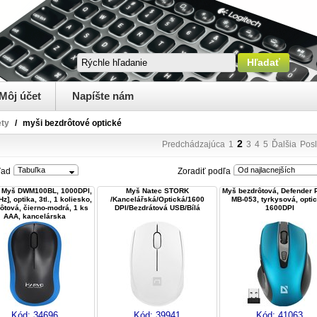
Môj účet
Napíšte nám
ety
/
myši bezdrôtové optické
2
Predchádzajúca
1
3
4
5
Ďalšia
Pos
Tabuľka
Od najlacnejších
ľad
Zoradiť podľa
 Myš DWM100BL, 1000DPI,
Myš Natec STORK
Myš bezdrôtová, Defender
z], optika, 3tl., 1 koliesko,
/Kancelářská/Optická/1600
MB-053, tyrkysová, optic
ôtová, čierno-modrá, 1 ks
DPI/Bezdrátová USB/Bílá
1600DPI
AAA, kancelárska
Kód:
34696
Kód:
39941
Kód:
41063