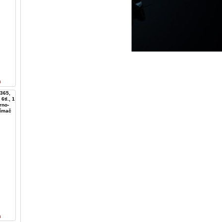
n
365,
6tl., 1
rno-
jímač
n