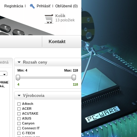
Registrácia
Prihlásiť
Obľúbené
(0)
Košík
13 položiek
Kontakt
Rozsah ceny
ledná
Min:
4
Max:
118
 PRIME
4
118
ká,
Výrobcovia
A4tech
ACER
ACUTAKE
ASUS
Canyon
Connect IT
C-TECH