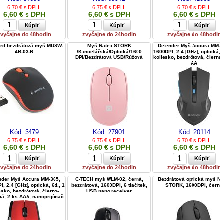
6,70 € s DPH
6,75 € s DPH
6,70 € s DPH
6,60 € s DPH
6,60 € s DPH
6,60 € s DPH
zvyčajne do 48hodin
zvyčajne do 24hodin
zvyčajne do 48hodi
rd bezdrátová myš MUSW-
Myš Natec STORK
Defender Myš Accura MM-
4B-03-R
/Kancelářská/Optická/1600
1600DPI, 2.4 [GHz], optická, 
DPI/Bezdrátová USB/Růžová
koliesko, bezdrôtová, čiern
AA
Kód:
3479
Kód:
27901
Kód:
20114
6,75 € s DPH
6,75 € s DPH
6,70 € s DPH
6,60 € s DPH
6,60 € s DPH
6,60 € s DPH
zvyčajne do 24hodin
zvyčajne do 24hodin
zvyčajne do 48hodi
nder Myš Accura MM-365,
C-TECH myš WLM-02, černá,
Bezdrátová optická myš 
, 2.4 [GHz], optická, 6tl., 1
bezdrátová, 1600DPI, 6 tlačítek,
STORK, 1600DPI, čern
esko, bezdrôtová, čierno-
USB nano receiver
á, 2 ks AAA, nanoprijímač