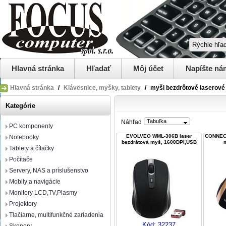
Hlavná stránka
Hľadať
Môj účet
Napíšte ná
Hlavná stránka
/
Klávesnice, myšky, tablety
/
myši bezdrôtové laserové
Kategórie
Tabuľka
Náhľad
PC komponenty
EVOLVEO WML-306B laser
CONNECT
Notebooky
bezdrátová myš, 1600DPI,USB
Tablety a čítačky
Počítače
Servery, NAS a príslušenstvo
Mobily a navigácie
Monitory LCD,TV,Plasmy
Projektory
Tlačiarne, multifunkčné zariadenia
Kód:
32237