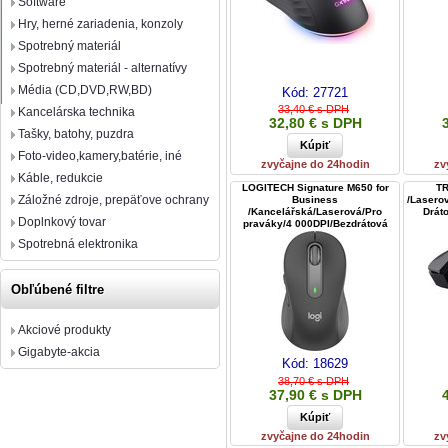
Software
Hry, herné zariadenia, konzoly
Spotrebný materiál
Spotrebný materiál - alternatívy
Média (CD,DVD,RW,BD)
Kód:
27721
33,40 € s DPH
Kancelárska technika
32,80 € s DPH
Tašky, batohy, puzdra
Foto-video,kamery,batérie, iné
zvyčajne do 24hodin
zv
Káble, redukcie
LOGITECH Signature M650 for
TR
Záložné zdroje, prepäťove ochrany
Business
/Lasero
/Kancelářská/Laserová/Pro
Drát
Doplnkový tovar
praváky/4 000DPI/Bezdrátová
USB + Blue
Spotrebná elektronika
Obľúbené filtre
Akciové produkty
Gigabyte-akcia
Kód:
18629
38,70 € s DPH
37,90 € s DPH
zvyčajne do 24hodin
zv