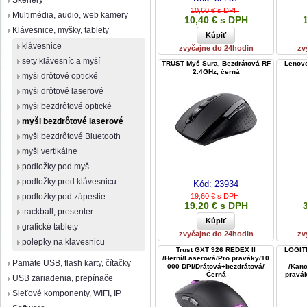
Skenery
10,60 € s DPH
Multimédia, audio, web kamery
10,40 € s DPH
Klávesnice, myšky, tablety
klávesnice
zvyčajne do 24hodin
zv
sety klávesníc a myší
TRUST Myš Sura, Bezdrátová RF
Lenovo
2.4GHz, černá
myši drôtové optické
myši drôtové laserové
myši bezdrôtové optické
myši bezdrôtové laserové
myši bezdrôtové Bluetooth
myši vertikálne
podložky pod myš
podložky pred klávesnicu
Kód:
23934
podložky pod zápestie
19,60 € s DPH
19,20 € s DPH
trackball, presenter
grafické tablety
zvyčajne do 24hodin
zv
polepky na klavesnicu
Trust GXT 926 REDEX II
LOGITE
/Herní/Laserová/Pro praváky/10
Pamäte USB, flash karty, čítačky
000 DPI/Drátová+bezdrátová/
/Kanc
Černá
pravák
USB zariadenia, prepínače
Sieťové komponenty, WIFI, IP