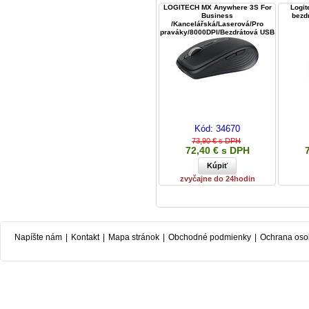
LOGITECH MX Anywhere 3S For
Logit
Business
bezdr
/Kancelářská/Laserová/Pro
praváky/8000DPI/Bezdrátová USB
+ Blue
Kód:
34670
73,90 € s DPH
72,40 € s DPH
zvyčajne do 24hodin
Napíšte nám
|
Kontakt
|
Mapa stránok
|
Obchodné podmienky
|
Ochrana oso