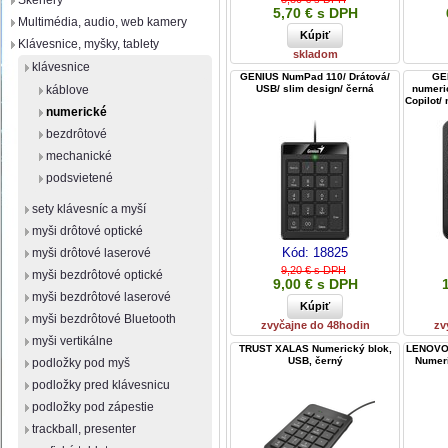
Skenery
5,70 € s DPH
Multimédia, audio, web kamery
Klávesnice, myšky, tablety
skladom
klávesnice
GENIUS NumPad 110/ Drátová/
GE
káblove
USB/ slim design/ černá
numeri
Copilot/
numerické
bezdrôtové
mechanické
podsvietené
sety klávesníc a myší
myši drôtové optické
Kód:
18825
myši drôtové laserové
9,20 € s DPH
myši bezdrôtové optické
9,00 € s DPH
myši bezdrôtové laserové
myši bezdrôtové Bluetooth
zvyčajne do 48hodin
zv
myši vertikálne
TRUST XALAS Numerický blok,
LENOVO 
USB, černý
Numeri
podložky pod myš
podložky pred klávesnicu
podložky pod zápestie
trackball, presenter