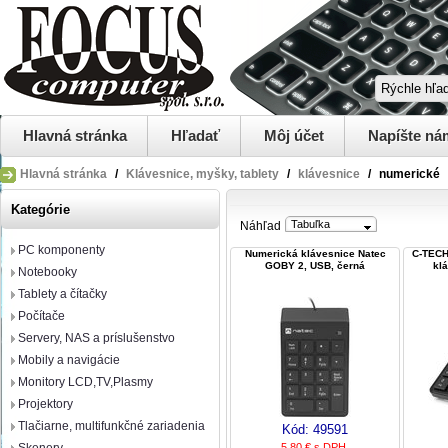
Hlavná stránka
Hľadať
Môj účet
Napíšte ná
Hlavná stránka
/
Klávesnice, myšky, tablety
/
klávesnice
/
numerické
Kategórie
Tabuľka
Náhľad
PC komponenty
Numerická klávesnice Natec
C-TECH
GOBY 2, USB, černá
kl
Notebooky
Tablety a čítačky
Počítače
Servery, NAS a príslušenstvo
Mobily a navigácie
Monitory LCD,TV,Plasmy
Projektory
Tlačiarne, multifunkčné zariadenia
Kód:
49591
5,80 € s DPH