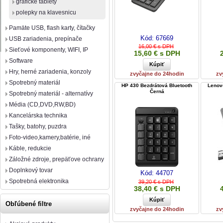
grafické tablety
polepky na klavesnicu
Pamäte USB, flash karty, čítačky
Kód:
67669
USB zariadenia, prepínače
16,00 € s DPH
Sieťové komponenty, WIFI, IP
15,60 € s DPH
Software
Hry, herné zariadenia, konzoly
zvyčajne do 24hodin
zv
Spotrebný materiál
HP 430 Bezdrátová Bluetooth
Lenov
Černá
Spotrebný materiál - alternatívy
Média (CD,DVD,RW,BD)
Kancelárska technika
Tašky, batohy, puzdra
Foto-video,kamery,batérie, iné
Káble, redukcie
Záložné zdroje, prepäťove ochrany
Doplnkový tovar
Kód:
44707
Spotrebná elektronika
39,20 € s DPH
38,40 € s DPH
Obľúbené filtre
zvyčajne do 24hodin
zv