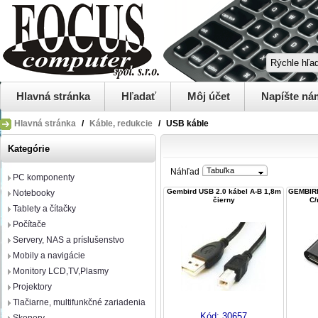
Hlavná stránka
Hľadať
Môj účet
Napíšte ná
Hlavná stránka
/
Káble, redukcie
/
USB káble
Kategórie
Tabuľka
Náhľad
PC komponenty
Gembird USB 2.0 kábel A-B 1,8m
GEMBIRD
Notebooky
čierny
C/
Tablety a čítačky
Počítače
Servery, NAS a príslušenstvo
Mobily a navigácie
Monitory LCD,TV,Plasmy
Projektory
Tlačiarne, multifunkčné zariadenia
Kód:
30657