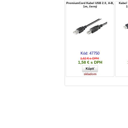
PremiumCord Kabel USB 2.0, A-B,
Kabel
1m, černý
1
Kód:
47750
1,62 € s DPH
1,58 € s DPH
skladom