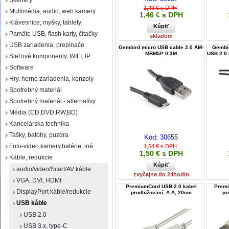
Skenery
1,49 € s DPH
Multimédia, audio, web kamery
1,46 € s DPH
Klávesnice, myšky, tablety
Pamäte USB, flash karty, čítačky
skladom
USB zariadenia, prepínače
Gembird micro USB cable 2.0 AM-
Gembir
MBM5P 0,3M
USB 2.0 
Sieťové komponenty, WIFI, IP
Software
Hry, herné zariadenia, konzoly
Spotrebný materiál
Spotrebný materiál - alternatívy
Média (CD,DVD,RW,BD)
Kancelárska technika
Tašky, batohy, puzdra
Kód:
30655
Foto-video,kamery,batérie, iné
1,54 € s DPH
1,50 € s DPH
Káble, redukcie
audio/video/Scart/AV káble
zvyčajne do 24hodin
VGA, DVI, HDMI
PremiumCord USB 2.0 kabel
Premi
DisplayPort káble/redukcie
prodlužovací, A-A, 20cm
pr
USB káble
USB 2.0
USB 3.x, type-C