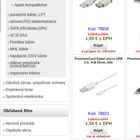
Apple kompatibilné
paralelné káble, LPT
sériove,PS2 káble/redukcie
SATA,ATA,Molex,GPU
Kód:
78934
1,58 € s DPH
SCSI SAS
1,55 € s DPH
FireWire káble
MHL káble
zvyčajne do 24hodin
zv
napájacie 220V káble
PremiumCord Kabel micro USB
Premium
2.0, A-B 20cm, bílá
dátove prepínače
DVI/HDMI/VGA
organizéry káblov
Záložné zdroje, prepäťove ochrany
Doplnkový tovar
Spotrebná elektronika
Obľúbené filtre
Kód:
78923
1,59 € s DPH
1,56 € s DPH
Akciové produkty
Gigabyte-akcia
nie je skladom
zv